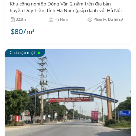
Khu công nghiệp Đồng Văn 2 nằm trên địa bàn
huyện Duy Tiên, tỉnh Hà Nam (giáp danh với Hà Nội)
thu hút rất nhiều nhà đầu tư Nhật bản, Mỹ đến thuê
323ha
Hà Nam
Pháp lý: Đủ hồ sơ
đất, xưởng sản…
$80/m²
Chưa cập nhật