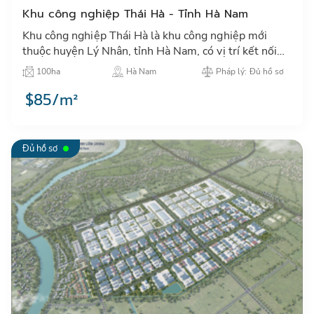
Khu công nghiệp Thái Hà - Tỉnh Hà Nam
Khu công nghiệp Thái Hà là khu công nghiệp mới
thuộc huyện Lý Nhân, tỉnh Hà Nam, có vị trí kết nối
giao thông thuận lợi và nằm gần khu vực dân cư đông
100ha
Hà Nam
Pháp lý: Đủ hồ sơ
đúc…
$85/m²
Đủ hồ sơ