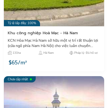
Tỷ lệ lấp đầy: 100%
Khu công nghiệp Hoà Mạc - Hà Nam
KCN Hòa Mạc Hà Nam sở hữu một vị trí rất thuận lợi
(cửa ngõ phía Nam Hà Nội) cho việc luân chuyển
hàng hoá giữa các vùng trong cả nước, cũng như Xuất
131ha
Hà Nam
Pháp lý: Đủ hồ sơ
– Nhập khẩ…
$65/m²
Chưa cập nhật