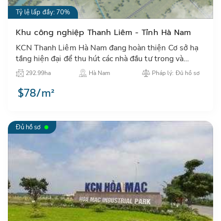
Tỷ lệ lấp đầy: 70%
Khu công nghiệp Thanh Liêm - Tỉnh Hà Nam
KCN Thanh Liêm Hà Nam đang hoàn thiện Cơ sở hạ
tầng hiện đại để thu hút các nhà đầu tư trong và
ngoài nước đến thuê đất, xưởng sản xuất…
292.99ha
Hà Nam
Pháp lý: Đủ hồ sơ
$78/m²
Đủ hồ sơ