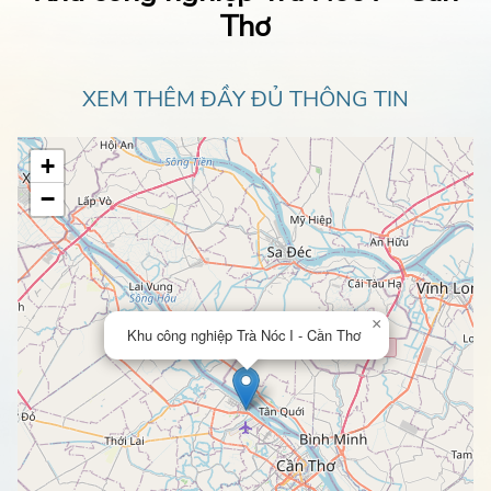
Thơ
XEM THÊM ĐẦY ĐỦ THÔNG TIN
+
−
×
Khu công nghiệp Trà Nóc I - Cần Thơ