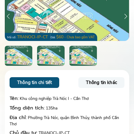
TRANOCI-IP-CT
$60
- Chưa bao gồm VAT
Mã số:
Giá:
Thông tin chi tiết
Thông tin khác
Tên:
Khu công nghiệp Trà Nóc I - Cần Thơ
Tổng diện tích:
135ha
Địa chỉ:
Phường Trà Nóc, quận Bình Thủy, thành phố Cần
Thơ
Chủ đầu tư:
TRANOCI-IP-CT