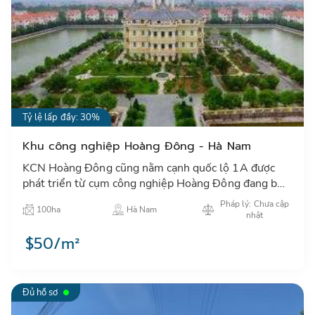
Tỷ lệ lấp đầy: 30%
Khu công nghiệp Hoàng Đông - Hà Nam
KCN Hoàng Đông cũng nằm cạnh quốc lộ 1A được
phát triển từ cụm công nghiệp Hoàng Đông đang bắt
đầu thu hút các nhà đàu tư hạ tầng, sản xuất tại Hà
Pháp lý: Chưa cập
100ha
Hà Nam
Nam…
nhật
$50/m²
Đủ hồ sơ