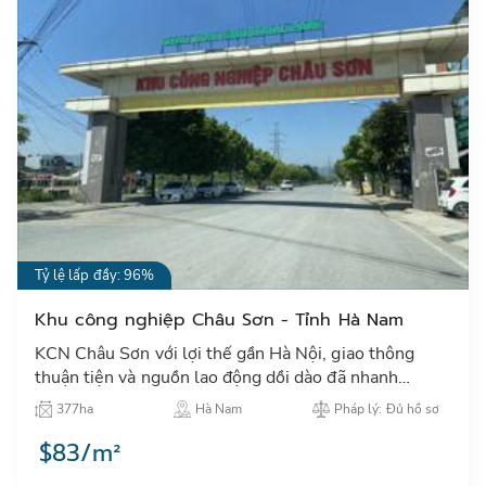
Tỷ lệ lấp đầy: 96%
Khu công nghiệp Châu Sơn - Tỉnh Hà Nam
KCN Châu Sơn với lợi thế gần Hà Nội, giao thông
thuận tiện và nguồn lao động dồi dào đã nhanh
chóng thu hút đầu tư, lấp đầy tỷ lệ cao với các dự án
377ha
Hà Nam
Pháp lý: Đủ hồ sơ
Hàn Quốc, TQ…
$83/m²