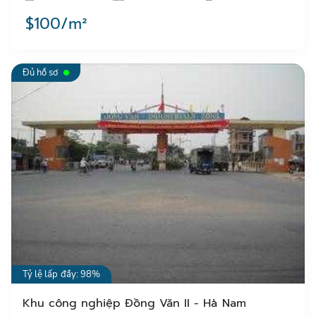
hút các …
$100/m²
Đủ hồ sơ
Tỷ lệ lấp đầy: 98%
Khu công nghiệp Đồng Văn II - Hà Nam