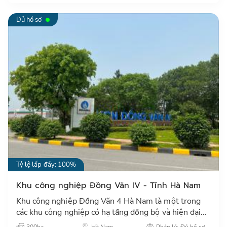
Đủ hồ sơ
Tỷ lệ lấp đầy: 100%
Khu công nghiệp Đồng Văn IV - Tỉnh Hà Nam
Khu công nghiệp Đồng Văn 4 Hà Nam là một trong
các khu công nghiệp có hạ tầng đồng bộ và hiện đại
nhất tỉnh Hà Nam, kết nối giao thông thuận tiện tới