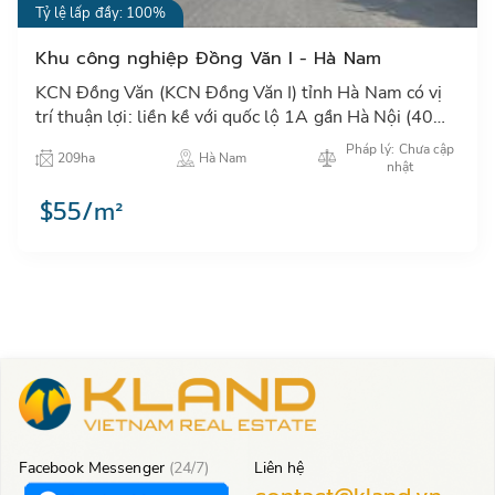
Tỷ lệ lấp đầy: 100%
Khu công nghiệp Đồng Văn I - Hà Nam
KCN Đồng Văn (KCN Đồng Văn I) tỉnh Hà Nam có vị
trí thuận lợi: liền kề với quốc lộ 1A gần Hà Nội (40
KM) ngay đường cao tốc Pháp Vân, đường sắt Bắc –
Pháp lý: Chưa cập
209ha
Hà Nam
Nam…
nhật
$55/m²
Facebook Messenger
(24/7)
Liên hệ