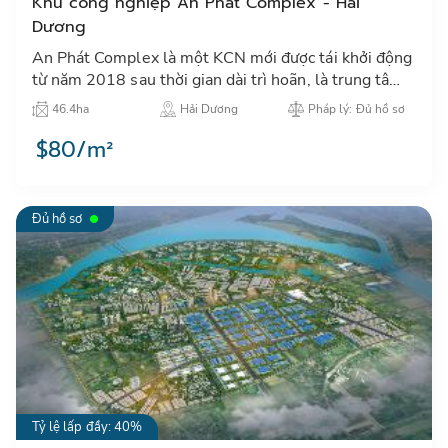
Khu công nghiệp An Phát Complex - Hải
Dương
An Phát Complex là một KCN mới được tái khởi động
từ năm 2018 sau thời gian dài trì hoãn, là trung tâm
thu hút đầu tư công nghiệp tại khu vực thành phố Hải
46.4ha
Hải Dương
Pháp lý: Đủ hồ sơ
Dươn…
$80/m²
Đủ hồ sơ
Tỷ lệ lấp đầy: 40%