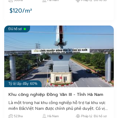
300ha
Hà Nam
Pháp lý: Đủ hồ sơ
Hà Nội…
$120/m²
Đủ hồ sơ
Tỷ lệ lấp đầy: 60%
Khu công nghiệp Đồng Văn III - Tỉnh Hà Nam
Là một trong hai khu công nghiệp hỗ trợ tại khu vực
miền BắcViệt Nam được chính phủ phê duyệt. Có vị
trí cách Hà Nội 40km, KCN Đồng Văn III là điểm thu
523ha
Hà Nam
Pháp lý: Đủ hồ sơ