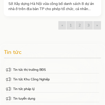
Sở Xây dựng Hà Nội vừa công bố danh sách 8 dự án
nhà ở trên địa bàn TP cho phép tổ chức, cá nhân
nước ngoài được sở hữu năm 2022 tại các quận Tây
Hồ, Long Biên,...
«
1
2
3
»
Tin tức
Tin tức thị trường BĐS
Tin tức Khu Công Nghiệp
Tin tức pháp lý
Tin tuyển dụng