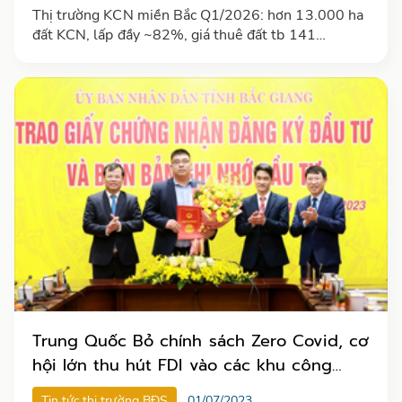
Thị trường KCN miền Bắc Q1/2026: hơn 13.000 ha
đất KCN, lấp đầy ~82%, giá thuê đất tb 141
USD/m²/chu kỳ (Savills H2/2025). RBF đạt 5,1
USD/m²/tháng, tăng 10% YoY
Trung Quốc Bỏ chính sách Zero Covid, cơ
hội lớn thu hút FDI vào các khu công
nghiệp năm 2023
Tin tức thị trường BĐS
01/07/2023