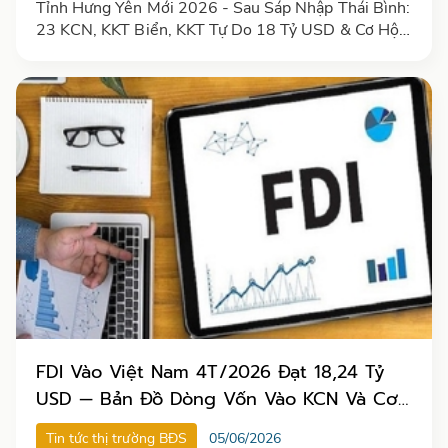
Tỉnh Hưng Yên Mới 2026 - Sau Sáp Nhập Thái Bình:
23 KCN, KKT Biển, KKT Tự Do 18 Tỷ USD & Cơ Hội
FDI
FDI Vào Việt Nam 4T/2026 Đạt 18,24 Tỷ
USD — Bản Đồ Dòng Vốn Vào KCN Và Cơ
Hội Cho Nhà Đầu Tư
Tin tức thị trường BĐS
05/06/2026