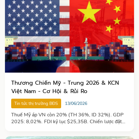
Thương Chiến Mỹ - Trung 2026 & KCN
Việt Nam - Cơ Hội & Rủi Ro
Tin tức thị trường BĐS
13/06/2026
Thuế Mỹ áp VN còn 20% (TH 36%, ID 32%). GDP
2025: 8,02%. FDI kỷ lục $25,35B. Chiến lược đặt
nhà máy cho FDI trong bối cảnh thương chiến.
[T5/2026]