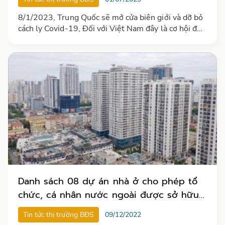
8/1/2023, Trung Quốc sẽ mở cửa biên giới và dỡ bỏ
cách ly Covid-19, Đối với Việt Nam đây là cơ hội để
khơi thông dòng chảy cho doanh nghiệp FDI vào
KCN tại Việt Nam.
Danh sách 08 dự án nhà ở cho phép tổ
chức, cá nhân nước ngoài được sở hữu
tại Hà Nội
Tin tức thị trường BĐS
09/12/2022