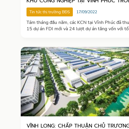
KHU CÔNG NGHIỆP TẠI VĨNH PHÚC TRO
8 THÁNG ĐẦU NĂM 2022
Tin tức thị trường BĐS
17/09/2022
Tám tháng đầu năm, các KCN tại Vĩnh Phúc đã thu
15 dự án FDI mới và 24 lượt dự án tăng vốn với t
vốn đầu tư cấp mới và tăng thêm hơn 261 triệu 
thu hút 12 dự án đầu tư trong nước với tổng vốn 
tư đăng ký hơn 2.182 tỷ đồng.
VĨNH LONG: CHẤP THUẬN CHỦ TRƯƠN