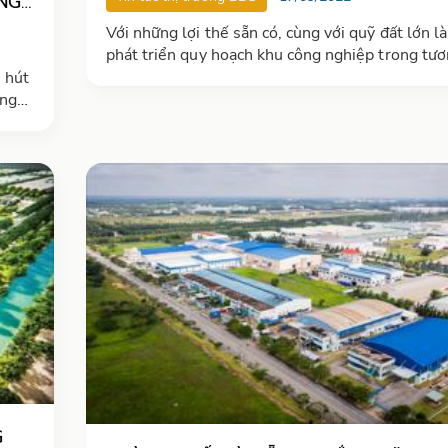
NG
Với những lợi thế sẵn có, cùng với quỹ đất lớn là
phát triển quy hoạch khu công nghiệp trong tươn
Bình Phước được dự đoán trong tương lai gần sẽ
 hút
một điểm sáng phát triển của khu vực Đông N
ổng
USD;
đầu
G