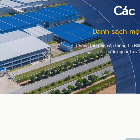
Các 
Danh sách một
Chúng tôi cung cấp thông tin Bấ
nước ngoài, tư v