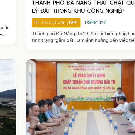
THÀNH PHỐ ĐÀ NẴNG THẮT CHẶT Q
LÝ ĐẤT TRONG KHU CÔNG NGHIỆP
Tin tức thị trường BĐS
13/09/2022
thuận
Thành phố Đà Nẵng thực hiện các biện pháp hạ
-
tình trạng “găm đất” làm ảnh hưởng đến việc tiế
huyện
đất đai trong KCN của nhà đầu tư thứ cấp, rà soá
với KCN sau nhiều năm nhưng tỷ lệ lấp đất còn 