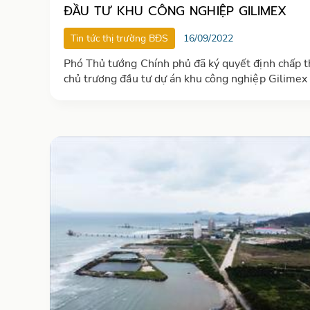
ĐẦU TƯ KHU CÔNG NGHIỆP GILIMEX
Tin tức thị trường BĐS
16/09/2022
Phó Thủ tướng Chính phủ đã ký quyết định chấp 
chủ trương đầu tư dự án khu công nghiệp Gilimex 
Vĩnh Long tại thị trấn Tân Quới và xã Thành Lợi, 
Bình Tân, tỉnh Vĩnh Long. CTCP khu công nghiệp
Gilimex Vĩnh Long là nhà đầu tư dự án.