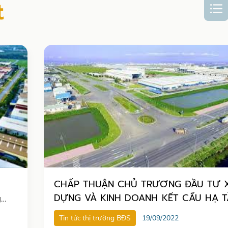
t
CHẤP THUẬN CHỦ TRƯƠNG ĐẦU TƯ 
DỰNG VÀ KINH DOANH KẾT CẤU HẠ 
g
KCN BÌNH ĐÔNG – TIỀN GIANG
Tin tức thị trường BĐS
19/09/2022