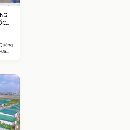
ƠNG
ỐC
vừa