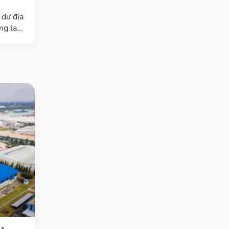
 dư địa
g lai,
 là
am Bộ