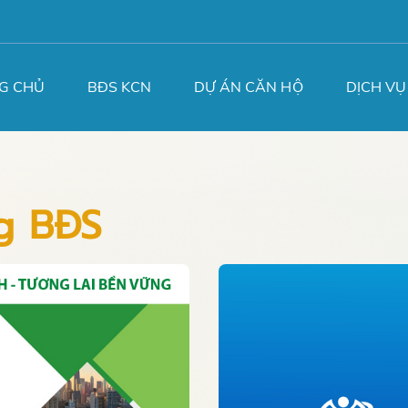
G CHỦ
BĐS KCN
DỰ ÁN CĂN HỘ
DỊCH VỤ
ng BĐS