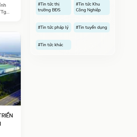
#Tin tức thị
#Tin tức Khu
ính
trường BĐS
Công Nghiệp
TTg
ấu hạ
ng
#Tin tức pháp lý
#Tin tuyển dụng
#Tin tức khác
TRIỂN
M