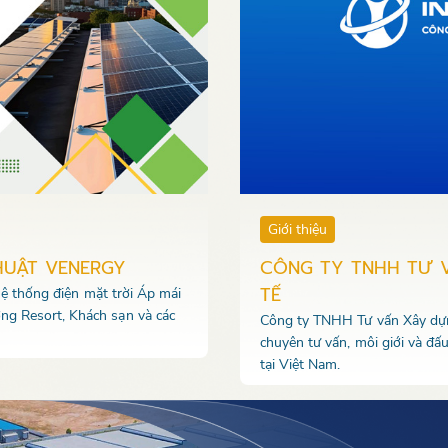
Giới thiệu
HUẬT VENERGY
CÔNG TY TNHH TƯ 
TẾ
 hệ thống điện mặt trời Áp mái
ng Resort, Khách sạn và các
Công ty TNHH Tư vấn Xây dựng
chuyên tư vấn, môi giới và đấ
tại Việt Nam.