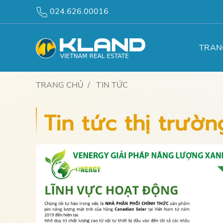
024.626.00016
TRAN
TRANG CHỦ
TIN TỨC
Tin tức thị trườ