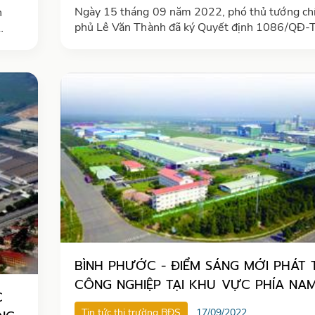
Ngày 15 tháng 09 năm 2022, phó thủ tướng ch
n
phủ Lê Văn Thành đã ký Quyết định 1086/QĐ-
chủ trương đầu tư xây dựng và kinh doanh kết c
trong
tầng khu công nghiệp Bình Đông, tỉnh Tiền Gia
BÌNH PHƯỚC - ĐIỂM SÁNG MỚI PHÁT 
CÔNG NGHIỆP TẠI KHU VỰC PHÍA NA
C
Tin tức thị trường BĐS
17/09/2022