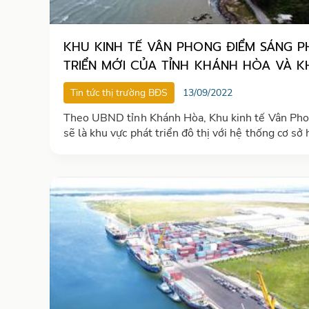
KHU KINH TẾ VÂN PHONG ĐIỂM SÁNG P
TRIỂN MỚI CỦA TỈNH KHÁNH HÒA VÀ KHU
VỰC NAM TRUNG BỘ
Tin tức thị trường BĐS
13/09/2022
Theo UBND tỉnh Khánh Hòa, Khu kinh tế Vân Ph
sẽ là khu vực phát triển đô thị với hệ thống cơ sở 
tầng kinh tế - xã hội phát triển đồng bộ, góp phần
quan trọng đưa Khánh Hòa trở thành đô thị trực t
trung ương vào năm 2030