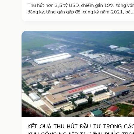
Thu hút hơn 3,5 tỷ USD, chiếm gần 19% tổng vố
đăng ký, tăng gần gấp đôi cùng kỳ năm 2021, bất
động sản tiếp tục đứng thứ 2 về thu hút vốn FDI 
9 tháng đầu năm nay
KẾT QUẢ THU HÚT ĐẦU TƯ TRONG CÁ