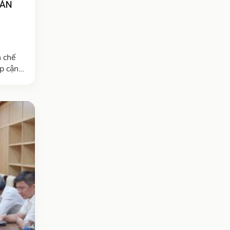
UẢN
n chế
p cận
t đối
thấp