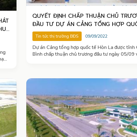
QUYẾT ĐỊNH CHẤP THUẬN CHỦ TRƯ
HÁT
ĐẦU TƯ DỰ ÁN CẢNG TỔNG HỢP QU
TẾ HÒN LA – QUẢNG BÌNH
Tin tức thị trường BĐS
09/09/2022
Dự án Cảng tổng hợp quốc tế Hòn La được tỉnh Quảng
ong
Bình chấp thuận chủ trương đầu tư ngày 05/09 
hạ
qua
huộc