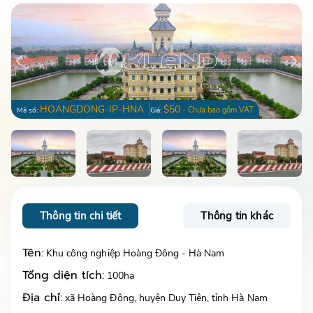
HOANGDONG-IP-HNA
$50
- Chưa bao gồm VAT
Mã số:
Giá:
Thông tin chi tiết
Thông tin khác
Tên:
Khu công nghiệp Hoàng Đông - Hà Nam
Tổng diện tích:
100ha
Địa chỉ:
xã Hoàng Đông, huyện Duy Tiên, tỉnh Hà Nam