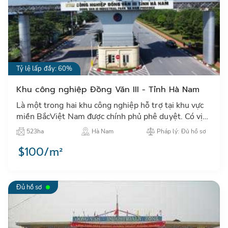
Tỷ lệ lấp đầy: 60%
Khu công nghiệp Đồng Văn III - Tỉnh Hà Nam
Là một trong hai khu công nghiệp hỗ trợ tại khu vực
miền BắcViệt Nam được chính phủ phê duyệt. Có vị
trí cách Hà Nội 40km, KCN Đồng Văn III là điểm thu
523ha
Hà Nam
Pháp lý: Đủ hồ sơ
hút các …
$100/m²
Đủ hồ sơ