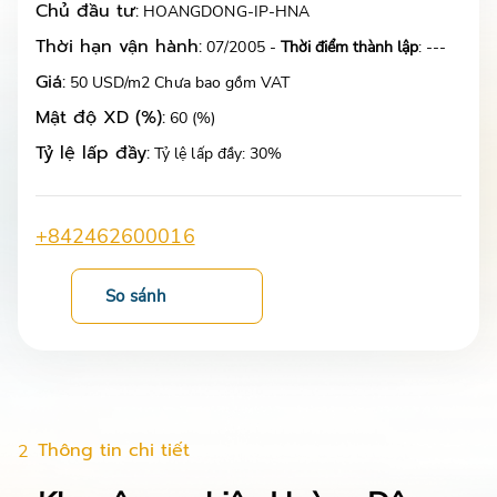
Chủ đầu tư:
HOANGDONG-IP-HNA
Thời hạn vận hành:
07/2005 -
Thời điểm thành lập
: ---
Giá:
50 USD/m2 Chưa bao gồm VAT
Mật độ XD (%):
60 (%)
Tỷ lệ lấp đầy:
Tỷ lệ lấp đầy: 30%
+842462600016
So sánh
Thông tin chi tiết
2