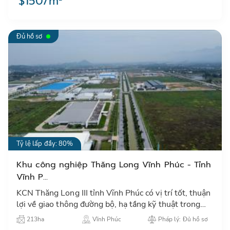
$150/m²
Đủ hồ sơ
Tỷ lệ lấp đầy: 80%
Khu công nghiệp Thăng Long Vĩnh Phúc - Tỉnh
Vĩnh P...
KCN Thăng Long III tỉnh Vĩnh Phúc có vị trí tốt, thuận
lợi về giao thông đường bộ, hạ tầng kỹ thuật trong
đồng bộ hiện đại ưu tiên thu hút các nhà đầu tư đến
213ha
Vĩnh Phúc
Pháp lý: Đủ hồ sơ
từ…