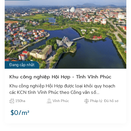
Đang cập nhật
Khu công nghiệp Hội Hợp - Tỉnh Vĩnh Phúc
Khu công nghiệp Hội Hợp được loại khỏi quy hoạch
các KCN tỉnh Vĩnh Phúc theo Công văn số
2628/TTg-KTN ngày 22/12/2014…
150ha
Vĩnh Phúc
Pháp lý: Đủ hồ sơ
$0/m²