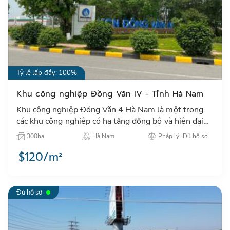
Tỷ lệ lấp đầy: 100%
Khu công nghiệp Đồng Văn IV - Tỉnh Hà Nam
Khu công nghiệp Đồng Văn 4 Hà Nam là một trong
các khu công nghiệp có hạ tầng đồng bộ và hiện đại
nhất tỉnh Hà Nam, kết nối giao thông thuận tiện tới
300ha
Hà Nam
Pháp lý: Đủ hồ sơ
Hà Nội…
$120/m²
Đủ hồ sơ