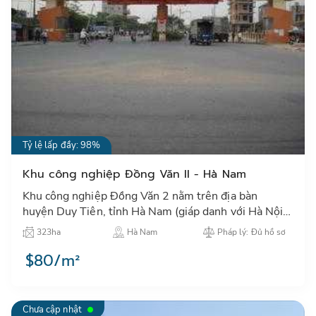
Tỷ lệ lấp đầy: 98%
Khu công nghiệp Đồng Văn II - Hà Nam
Khu công nghiệp Đồng Văn 2 nằm trên địa bàn
huyện Duy Tiên, tỉnh Hà Nam (giáp danh với Hà Nội)
thu hút rất nhiều nhà đầu tư Nhật bản, Mỹ đến thuê
323ha
Hà Nam
Pháp lý: Đủ hồ sơ
đất, xưởng sản…
$80/m²
Chưa cập nhật