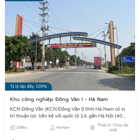
Tỷ lệ lấp đầy: 100%
Khu công nghiệp Đồng Văn I - Hà Nam
KCN Đồng Văn (KCN Đồng Văn I) tỉnh Hà Nam có vị
trí thuận lợi: liền kề với quốc lộ 1A gần Hà Nội (40
KM) ngay đường cao tốc Pháp Vân, đường sắt Bắc –
Pháp lý: Chưa cập
209ha
Hà Nam
Nam…
nhật