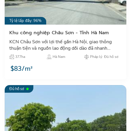
Tỷ lệ lấp đầy: 96%
Khu công nghiệp Châu Sơn - Tỉnh Hà Nam
KCN Châu Sơn với lợi thế gần Hà Nội, giao thông
thuận tiện và nguồn lao động dồi dào đã nhanh
chóng thu hút đầu tư, lấp đầy tỷ lệ cao với các dự án
377ha
Hà Nam
Pháp lý: Đủ hồ sơ
Hàn Quốc, TQ…
$83/m²
Đủ hồ sơ