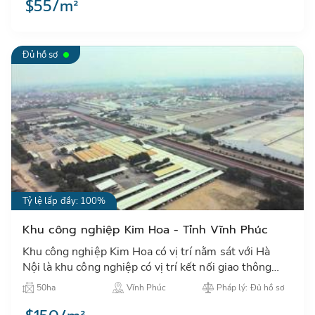
$55/m²
Đủ hồ sơ
Tỷ lệ lấp đầy: 100%
Khu công nghiệp Kim Hoa - Tỉnh Vĩnh Phúc
Khu công nghiệp Kim Hoa có vị trí nằm sát với Hà
Nội là khu công nghiệp có vị trí kết nối giao thông
thuận lợi và là nơi đặt nhà máy của HONDA và
50ha
Vĩnh Phúc
Pháp lý: Đủ hồ sơ
TOYOTA Việt Na…