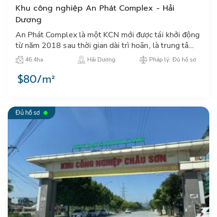
Khu công nghiệp An Phát Complex - Hải
Dương
An Phát Complex là một KCN mới được tái khởi động
từ năm 2018 sau thời gian dài trì hoãn, là trung tâm
thu hút đầu tư công nghiệp tại khu vực thành phố Hải
46.4ha
Hải Dương
Pháp lý: Đủ hồ sơ
Dươn…
$80/m²
Đủ hồ sơ