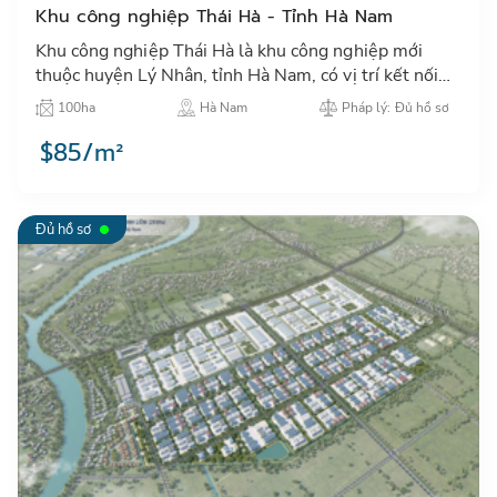
Khu công nghiệp Thái Hà - Tỉnh Hà Nam
Khu công nghiệp Thái Hà là khu công nghiệp mới
thuộc huyện Lý Nhân, tỉnh Hà Nam, có vị trí kết nối
giao thông thuận lợi và nằm gần khu vực dân cư đông
100ha
Hà Nam
Pháp lý: Đủ hồ sơ
đúc…
$85/m²
Đủ hồ sơ