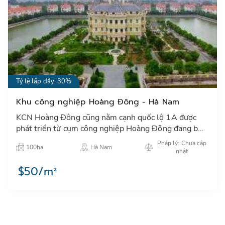
Tỷ lệ lấp đầy: 30%
Khu công nghiệp Hoàng Đông - Hà Nam
KCN Hoàng Đông cũng nằm cạnh quốc lộ 1A được
phát triển từ cụm công nghiệp Hoàng Đông đang bắt
đầu thu hút các nhà đàu tư hạ tầng, sản xuất tại Hà
Pháp lý: Chưa cập
100ha
Hà Nam
Nam…
nhật
$50/m²