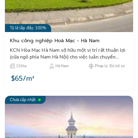
Tỷ lệ lấp đầy: 100%
Khu công nghiệp Hoà Mạc - Hà Nam
KCN Hòa Mạc Hà Nam sở hữu một vị trí rất thuận lợi
(cửa ngõ phía Nam Hà Nội) cho việc luân chuyển
hàng hoá giữa các vùng trong cả nước, cũng như Xuất
131ha
Hà Nam
Pháp lý: Đủ hồ sơ
– Nhập khẩ…
$65/m²
Chưa cập nhật