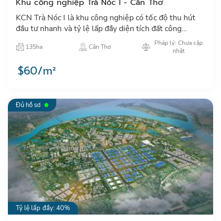
Khu công nghiệp Trà Nóc I - Cần Thơ
KCN Trà Nóc I là khu công nghiệp có tốc độ thu hút
đầu tư nhanh và tỷ lệ lấp đầy diện tích đất công
nghiệp thuộc hàng cao nhất ở Việt Nam…
Pháp lý: Chưa cập
135ha
Cần Thơ
nhật
$60/m²
Đủ hồ sơ
Tỷ lệ lấp đầy: 40%