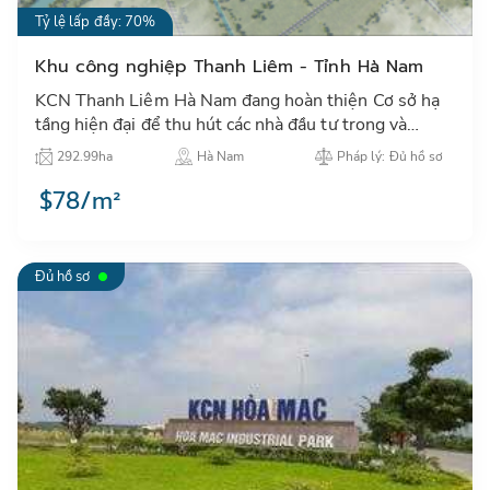
Tỷ lệ lấp đầy: 70%
Khu công nghiệp Thanh Liêm - Tỉnh Hà Nam
KCN Thanh Liêm Hà Nam đang hoàn thiện Cơ sở hạ
tầng hiện đại để thu hút các nhà đầu tư trong và
ngoài nước đến thuê đất, xưởng sản xuất…
292.99ha
Hà Nam
Pháp lý: Đủ hồ sơ
$78/m²
Đủ hồ sơ