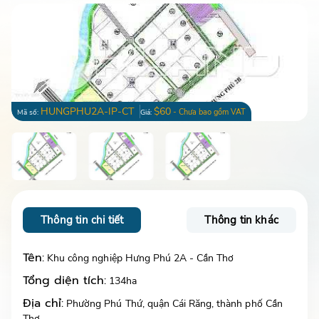
HUNGPHU2A-IP-CT
$60
- Chưa bao gồm VAT
Mã số:
Giá:
Thông tin chi tiết
Thông tin khác
Tên:
Khu công nghiệp Hưng Phú 2A - Cần Thơ
Tổng diện tích:
134ha
Địa chỉ:
Phường Phú Thứ, quận Cái Răng, thành phố Cần
Thơ