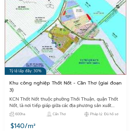
Tỷ lệ lấp đầy: 30%
Khu công nghiệp Thốt Nốt - Cần Thơ (giai đoạn
3)
KCN Thốt Nốt thuộc phường Thới Thuận, quận Thốt
Nốt, là nơi tiếp giáp giữa các địa phương sản xuất
nông nghiệp của cả nước: An Giang, Đồng Tháp, Kiên
600ha
Cần Thơ
Pháp lý: Đủ hồ sơ
Giang và t…
$140/m²