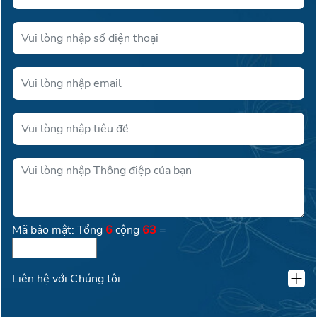
Mã bảo mật: Tổng
6
cộng
63
=
Liên hệ với Chúng tôi
KLAND VIỆT NAM