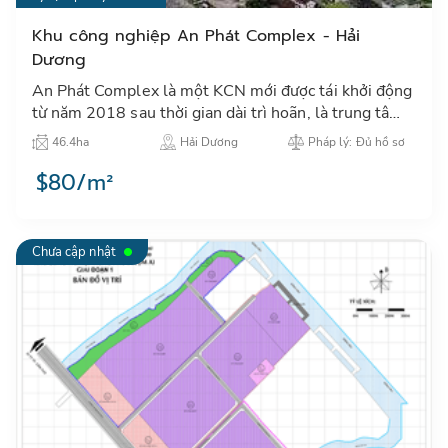
Khu công nghiệp An Phát Complex - Hải
Dương
An Phát Complex là một KCN mới được tái khởi động
từ năm 2018 sau thời gian dài trì hoãn, là trung tâm
thu hút đầu tư công nghiệp tại khu vực thành phố Hải
46.4ha
Hải Dương
Pháp lý: Đủ hồ sơ
Dươn…
$80/m²
Chưa cập nhật