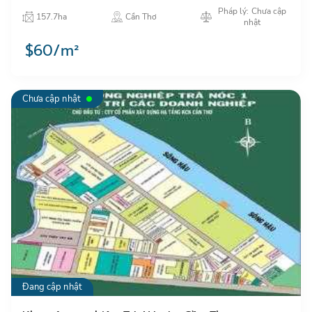
lợi, cơ sở hạ tầng hoàn thiện…
Pháp lý: Chưa cập
157.7ha
Cần Thơ
nhật
$60/m²
Chưa cập nhật
Đang cập nhật