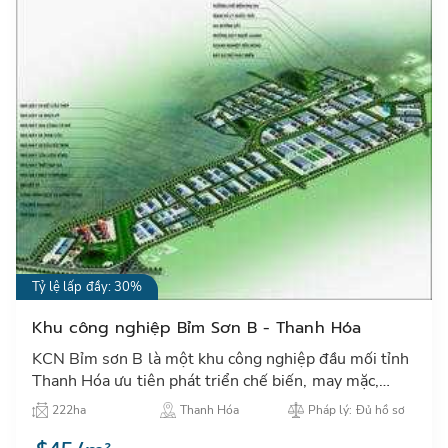
Tỷ lệ lấp đầy: 30%
Khu công nghiệp Bỉm Sơn B - Thanh Hóa
KCN Bỉm sơn B là một khu công nghiệp đầu mối tỉnh
Thanh Hóa ưu tiên phát triển chế biến, may mặc,
một trong các ngành thu hút đầu tư nước ngoài của
222ha
Thanh Hóa
Pháp lý: Đủ hồ sơ
tỉnh Thanh H…