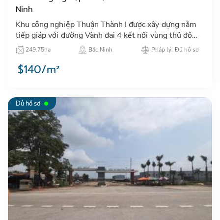
Ninh
Khu công nghiệp Thuận Thành I được xây dựng nằm
tiếp giáp với đường Vành đai 4 kết nối vùng thủ đô
Hà Nội và có vị trí kết nối giao thông thuận lợi…
249.75ha
Bắc Ninh
Pháp lý: Đủ hồ sơ
$140/m²
Đủ hồ sơ