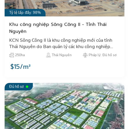
Tỷ lệ lấp đầy: 98%
Khu công nghiệp Sông Công II - Tỉnh Thái
Nguyên
KCN Sông Công II là khu công nghiệp mới của tỉnh
Thái Nguyên do Ban quản lý các khu công nghiệp
tỉnh Thái Nguyên làm chủ đầu tư…
250ha
Thái Nguyên
Pháp lý: Đủ hồ sơ
$15/m²
Đủ hồ sơ