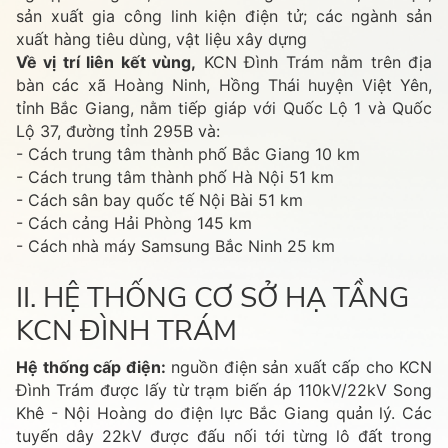
sản xuất gia công linh kiện điện tử; các ngành sản
xuất hàng tiêu dùng, vật liệu xây dựng
Về vị trí liên kết vùng,
KCN Đình Trám nằm trên địa
bàn các xã Hoàng Ninh, Hồng Thái huyện Việt Yên,
tỉnh Bắc Giang, nằm tiếp giáp với Quốc Lộ 1 và Quốc
Lộ 37, đường tỉnh 295B và:
- Cách trung tâm thành phố Bắc Giang 10 km
- Cách trung tâm thành phố Hà Nội 51 km
- Cách sân bay quốc tế Nội Bài 51 km
- Cách cảng Hải Phòng 145 km
- Cách nhà máy Samsung Bắc Ninh 25 km
II. HỆ THỐNG CƠ SỞ HẠ TẦNG
KCN ĐÌNH TRÁM
Hệ thống cấp điện:
nguồn điện sản xuất cấp cho KCN
Đình Trám được lấy từ trạm biến áp 110kV/22kV Song
Khê - Nội Hoàng do điện lực Bắc Giang quản lý. Các
tuyến dây 22kV được đấu nối tới từng lô đất trong