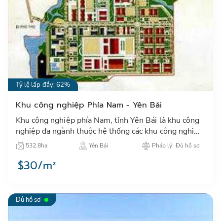
Tỷ lệ lấp đầy: 62%
Khu công nghiệp Phía Nam - Yên Bái
Khu công nghiệp phía Nam, tỉnh Yên Bái là khu công
nghiệp đa ngành thuộc hệ thống các khu công nghiệp
Quốc gia, thu hút các nhà đầu tư trong và ngoài
532.8ha
Yên Bái
Pháp lý: Đủ hồ sơ
nước…
$30/m²
Đủ hồ sơ