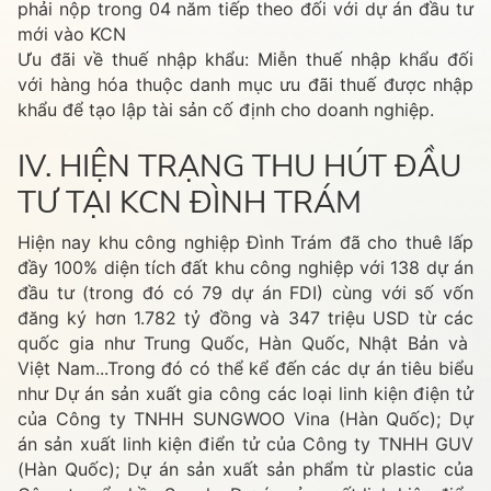
phải nộp trong 04 năm tiếp theo đối với dự án đầu tư
mới vào KCN
Ưu đãi về thuế nhập khẩu: Miễn thuế nhập khẩu đối
với hàng hóa thuộc danh mục ưu đãi thuế được nhập
khẩu để tạo lập tài sản cố định cho doanh nghiệp.
IV. HIỆN TRẠNG THU HÚT ĐẦU
TƯ TẠI KCN ĐÌNH TRÁM
Hiện nay khu công nghiệp Đình Trám đã cho thuê lấp
đầy 100% diện tích đất khu công nghiệp với 138 dự án
đầu tư (trong đó có 79 dự án FDI) cùng với số vốn
đăng ký hơn 1.782 tỷ đồng và 347 triệu USD từ các
quốc gia như Trung Quốc, Hàn Quốc, Nhật Bản và
Việt Nam...Trong đó có thể kể đến các dự án tiêu biểu
như Dự án sản xuất gia công các loại linh kiện điện tử
của Công ty TNHH SUNGWOO Vina (Hàn Quốc); Dự
án sản xuất linh kiện điển tử của Công ty TNHH GUV
(Hàn Quốc); Dự án sản xuất sản phẩm từ plastic của