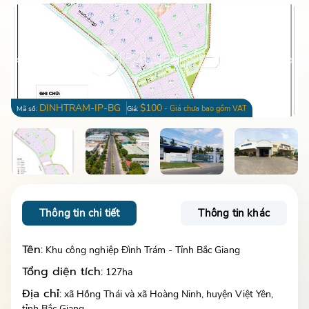
DINHTRAM-IP-BG
$100
- Giá chưa bao gồm VAT
Mã số:
Giá:
Thông tin chi tiết
Thông tin khác
Tên:
Khu công nghiệp Đình Trám - Tỉnh Bắc Giang
Tổng diện tích:
127ha
Địa chỉ:
xã Hồng Thái và xã Hoàng Ninh, huyện Việt Yên,
tỉnh Bắc Giang