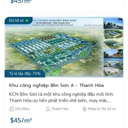
$45/m²
Đủ hồ sơ
Tỷ lệ lấp đầy: 70%
Khu công nghiệp Bỉm Sơn A - Thanh Hóa
KCN Bỉm Sơn là một khu công nghiệp đầu mối tỉnh
Thanh Hóa ưu tiên phát triển chế biến, may mặc,
một trong các ngành thu hút đầu tư nước ngoài của
163.36ha
Thanh Hóa
Pháp lý: Đủ hồ sơ
tỉnh Thanh Hóa…
$45/m²