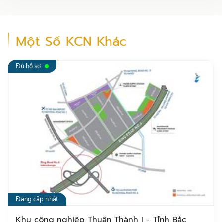
0399 69 77 09
Một Số KCN Khác
+84904128071
Đủ hồ sơ
+84974615832
0399.697.709
Đang cập nhật
Khu công nghiệp Thuận Thành I - Tỉnh Bắc