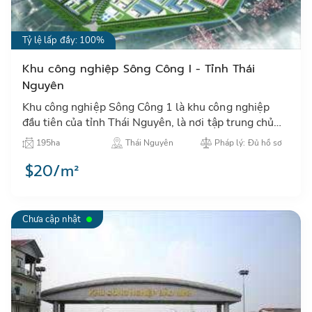
Tỷ lệ lấp đầy: 100%
Khu công nghiệp Sông Công I - Tỉnh Thái
Nguyên
Khu công nghiệp Sông Công 1 là khu công nghiệp
đầu tiên của tỉnh Thái Nguyên, là nơi tập trung chủ
yếu của các nhà máy gia công cơ khí và kim loại như
195ha
Thái Nguyên
Pháp lý: Đủ hồ sơ
thép, kẽm…
$20/m²
Chưa cập nhật