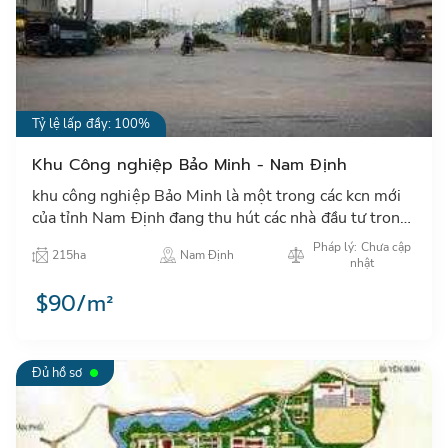
Tỷ lệ lấp đầy: 100%
Khu Công nghiệp Bảo Minh - Nam Định
khu công nghiệp Bảo Minh là một trong các kcn mới
của tỉnh Nam Định đang thu hút các nhà đầu tư trong
và ngoài nước đặc biệt các NĐT Nhật Bản, Hàn Quốc,
Pháp lý: Chưa cập
215ha
Nam Định
Đài Loa…
nhật
$90/m²
Đủ hồ sơ