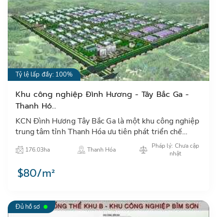
Tỷ lệ lấp đầy: 100%
Khu công nghiệp Đình Hương - Tây Bắc Ga -
Thanh Hó...
KCN Đình Hương Tây Bắc Ga là một khu công nghiệp
trung tâm tỉnh Thanh Hóa ưu tiên phát triển chế
biến, may mặc, một trong các ngành thu hút đầu tư
Pháp lý: Chưa cập
176.03ha
Thanh Hóa
nước ngoài củ…
nhật
$80/m²
Đủ hồ sơ