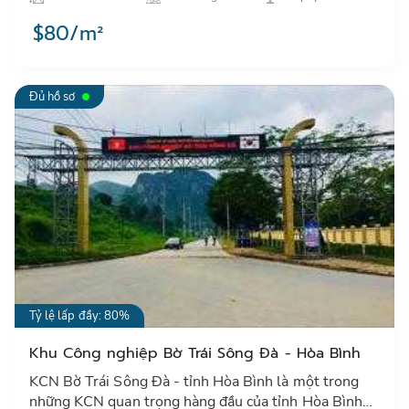
phụ trợ tại Hải …
$80/m²
Đủ hồ sơ
Tỷ lệ lấp đầy: 80%
Khu Công nghiệp Bờ Trái Sông Đà - Hòa Bình
KCN Bờ Trái Sông Đà - tỉnh Hòa Bình là một trong
những KCN quan trọng hàng đầu của tỉnh Hòa Bình