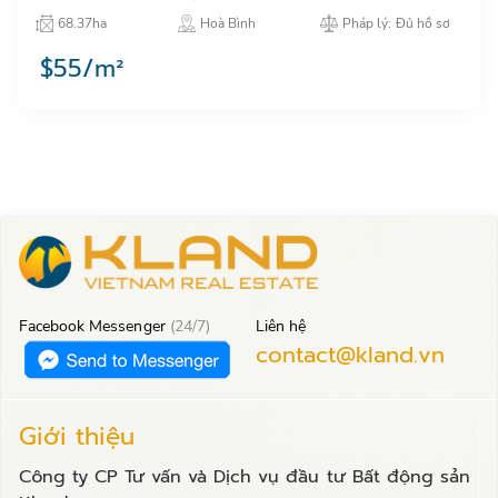
địa điểm đầu tư hấp dẫn, thu hút doanh nghiệp đầu
68.37ha
Hoà Bình
Pháp lý: Đủ hồ sơ
tư nước ngoài…
$55/m²
Facebook Messenger
(24/7)
Liên hệ
contact@kland.vn
Giới thiệu
Công ty CP Tư vấn và Dịch vụ đầu tư Bất động sản