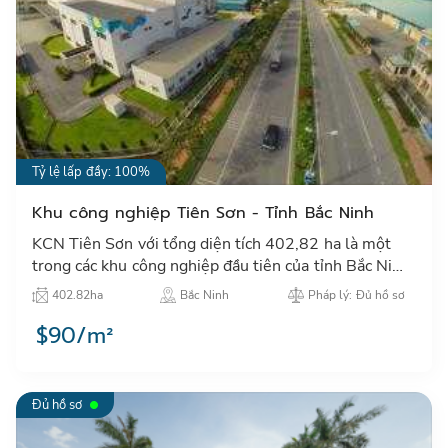
Tỷ lệ lấp đầy: 100%
Khu công nghiệp Tiên Sơn - Tỉnh Bắc Ninh
KCN Tiên Sơn với tổng diện tích 402,82 ha là một
trong các khu công nghiệp đầu tiên của tỉnh Bắc Ninh
với đầy đủ các phân khu chức năng công nghiệp, đô
402.82ha
Bắc Ninh
Pháp lý: Đủ hồ sơ
thị, dịc…
$90/m²
Đủ hồ sơ