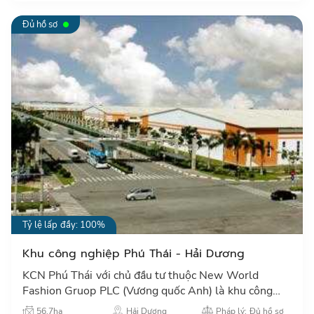
Đủ hồ sơ
Tỷ lệ lấp đầy: 100%
Khu công nghiệp Phú Thái - Hải Dương
KCN Phú Thái với chủ đầu tư thuộc New World
Fashion Gruop PLC (Vương quốc Anh) là khu công
nghiệp tập trung phát triển các dự án ngày may mặc,
56.7ha
Hải Dương
Pháp lý: Đủ hồ sơ