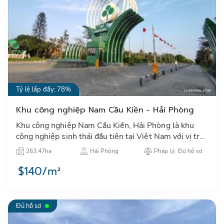
Tỷ lệ lấp đầy: 78%
Khu công nghiệp Nam Cầu Kiền - Hải Phòng
Khu công nghiệp Nam Cầu Kiền, Hải Phòng là khu
công nghiệp sinh thái đầu tiên tại Việt Nam với vị trí
kết nối giao thông nội bộ và cảng nội bộ…
263.47ha
Hải Phòng
Pháp lý: Đủ hồ sơ
$140/m²
Đủ hồ sơ