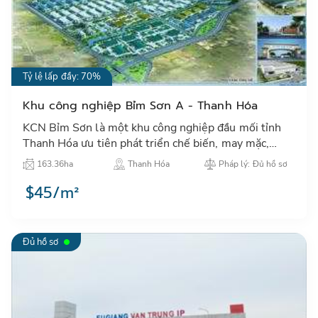
Tỷ lệ lấp đầy: 70%
Khu công nghiệp Bỉm Sơn A - Thanh Hóa
KCN Bỉm Sơn là một khu công nghiệp đầu mối tỉnh
Thanh Hóa ưu tiên phát triển chế biến, may mặc,
một trong các ngành thu hút đầu tư nước ngoài của
163.36ha
Thanh Hóa
Pháp lý: Đủ hồ sơ
tỉnh Thanh Hóa…
$45/m²
Đủ hồ sơ