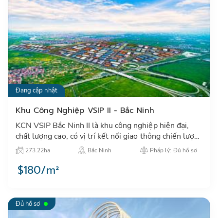
Đang cập nhật
Khu Công Nghiệp VSIP II - Bắc Ninh
KCN VSIP Bắc Ninh II là khu công nghiệp hiện đại,
chất lượng cao, có vị trí kết nối giao thông chiến lược
với định hướng thu hút đầu tư các ngành công nghệ
273.22ha
Bắc Ninh
Pháp lý: Đủ hồ sơ
cao…
$180/m²
Đủ hồ sơ