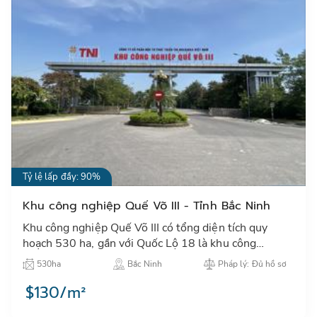
Tỷ lệ lấp đầy: 90%
Khu công nghiệp Quế Võ III - Tỉnh Bắc Ninh
Khu công nghiệp Quế Võ III có tổng diện tích quy
hoạch 530 ha, gần với Quốc Lộ 18 là khu công
nghiệp có vị trí tốt và khả năng thu hút đầu tư đa
530ha
Bắc Ninh
Pháp lý: Đủ hồ sơ
ngành…
$130/m²