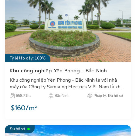
Tỷ lệ lấp đầy: 100%
Khu công nghiệp Yên Phong - Bắc Ninh
Khu công nghiệp Yên Phong - Bắc Ninh là với nhà
máy của Công ty Samsung Electrics Việt Nam là khu
công nghiệp lớn của Việt Nam với hạ tầng tốt và vị trí
658.71ha
Bắc Ninh
Pháp lý: Đủ hồ sơ
thuận t…
$160/m²
Đủ hồ sơ