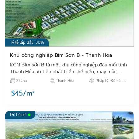
Tỷ lệ lấp đầy: 30%
Khu công nghiệp Bỉm Sơn B - Thanh Hóa
KCN Bỉm sơn B là một khu công nghiệp đầu mối tỉnh
Thanh Hóa ưu tiên phát triển chế biến, may mặc,
một trong các ngành thu hút đầu tư nước ngoài của
222ha
Thanh Hóa
Pháp lý: Đủ hồ sơ
tỉnh Thanh H…
$45/m²
Đủ hồ sơ