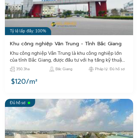
Tỷ lệ lấp đầy: 100%
Khu công nghiệp Vân Trung - Tỉnh Bắc Giang
Khu công nghiệp Vân Trung là khu công nghiệp lớn
của tỉnh Bắc Giang, được đầu tư với hạ tầng kỹ thuật
đồng bộ và thu hút các dự án sản xuất lớn nhất tỉnh…
350.3ha
Bắc Giang
Pháp lý: Đủ hồ sơ
$120/m²
Đủ hồ sơ