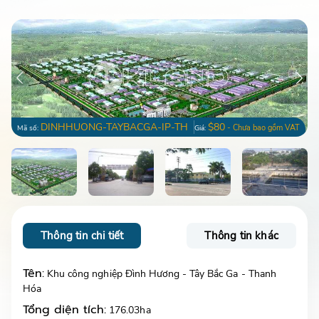
DINHHUONG-TAYBACGA-IP-TH
$80
- Chưa bao gồm VAT
Mã số:
Giá:
Thông tin chi tiết
Thông tin khác
Tên:
Khu công nghiệp Đình Hương - Tây Bắc Ga - Thanh
Hóa
Tổng diện tích:
176.03ha