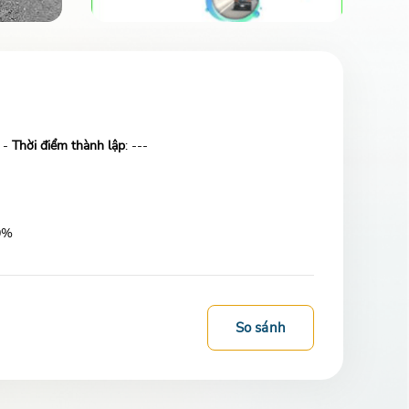
 -
Thời điểm thành lập
: ---
80%
So sánh