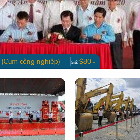
(Cụm công nghiệp)
$80
-
Giá: