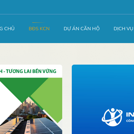
G CHỦ
BĐS KCN
DỰ ÁN CĂN HỘ
DỊCH VỤ