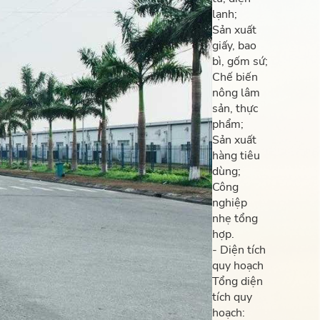
lạnh;
Sản xuất
giấy, bao
bì, gốm sứ;
Chế biến
nông lâm
sản, thực
phẩm;
Sản xuất
hàng tiêu
dùng;
Công
nghiệp
nhẹ tổng
hợp.
- Diện tích
quy hoạch
Tổng diện
tích quy
hoạch: