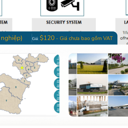
 nghiệp)
$120
- Giá chưa bao gồm VAT
Giá: