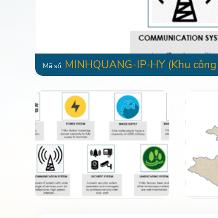
MINHQUANG-IP-HY
(Khu công
Mã số: