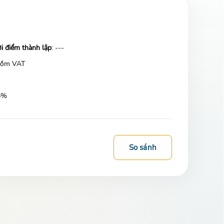
i điểm thành lập
: ---
gồm VAT
35%
So sánh