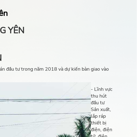
ên
NG YÊN
N
án đầu tư trong năm 2018 và dự kiến bàn giao vào
- Lĩnh vực
thu hút
đầu tư
Sản xuất,
lắp ráp
thiết bị
điện, điện
tử, điện