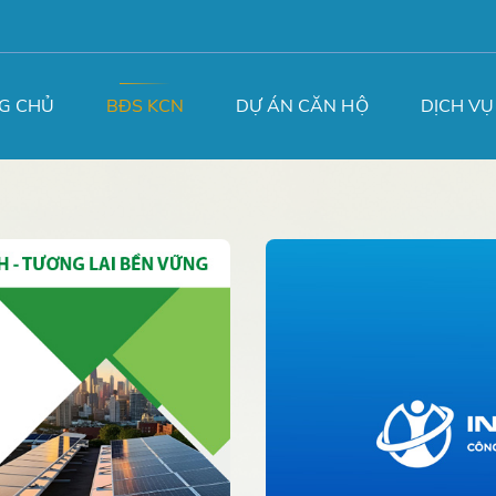
G CHỦ
BĐS KCN
DỰ ÁN CĂN HỘ
DỊCH VỤ