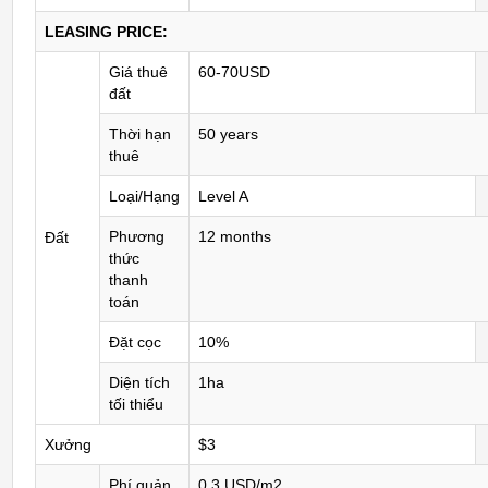
LEASING PRICE:
Giá thuê
60-70USD
đất
Thời hạn
50 years
thuê
Loại/Hạng
Level A
Phương
12 months
Đất
thức
thanh
toán
Đặt cọc
10%
Diện tích
1ha
tối thiểu
Xưởng
$3
Phí quản
0.3 USD/m2