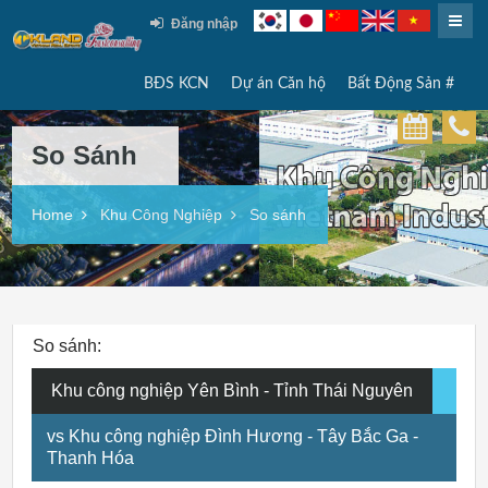
Đăng nhập
BĐS KCN
Dự án Căn hộ
Bất Động Sản #
So Sánh
Home
Khu Công Nghiệp
So sánh
So sánh:
Khu công nghiệp Yên Bình - Tỉnh Thái Nguyên
vs Khu công nghiệp Đình Hương - Tây Bắc Ga -
Thanh Hóa