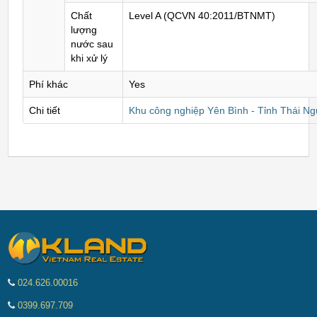
Chất
Level A (QCVN 40:2011/BTNMT)
lượng
nước sau
khi xử lý
Phí khác
Yes
Chi tiết
Khu công nghiệp Yên Bình - Tỉnh Thái N
024.626.00016
0399.697.709