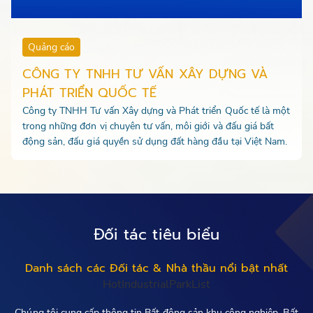
Quảng cáo
CÔNG TY TNHH TƯ VẤN XÂY DỰNG VÀ
PHÁT TRIỂN QUỐC TẾ
Công ty TNHH Tư vấn Xây dựng và Phát triển Quốc tế là một
trong những đơn vị chuyên tư vấn, môi giới và đấu giá bất
động sản, đấu giá quyền sử dụng đất hàng đầu tại Việt Nam.
Đối tác tiêu biểu
Danh sách các Đối tác & Nhà thầu nổi bật nhất
HotIndustrialParkList
Chúng tôi cung cấp thông tin Bất động sản khu công nghiệp, Bất