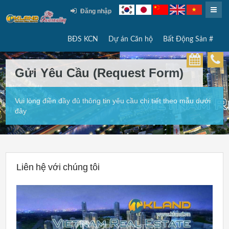
Đăng nhập
BĐS KCN
Dự án Căn hộ
Bất Động Sản #
Gửi Yêu Cầu (Request Form)
Vui lòng điền đầy đủ thông tin yêu cầu chi tiết theo mẫu dưới
đây
Liên hệ với chúng tôi