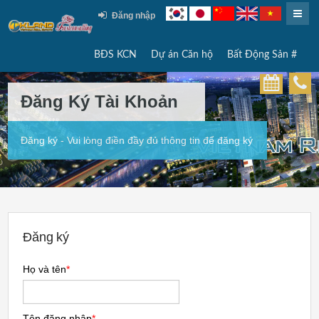
Đăng nhập
BĐS KCN
Dự án Căn hộ
Bất Động Sản #
Đăng Ký Tài Khoản
Đăng ký - Vui lòng điền đầy đủ thông tin để đăng ký
Đăng ký
Họ và tên
*
Tên đăng nhập
*