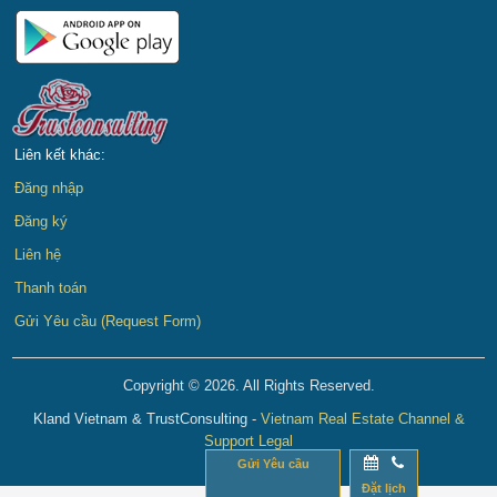
Liên kết khác:
Đăng nhập
Đăng ký
Liên hệ
Thanh toán
Gửi Yêu cầu (Request Form)
Copyright © 2026. All Rights Reserved.
Kland Vietnam & TrustConsulting -
Vietnam Real Estate Channel &
Support Legal
Gửi Yêu cầu
Đặt lịch