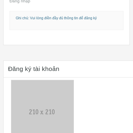
Đăng nhập
Ghi chú:
Vui lòng điền đầy đủ thông tin để đăng ký
Đăng ký tài khoản