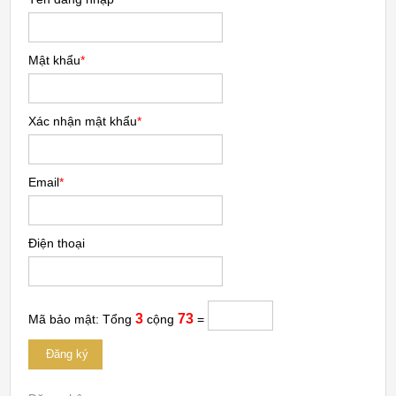
Mật khẩu
*
Xác nhận mật khẩu
*
Email
*
Điện thoại
3
73
Mã bảo mật: Tổng
cộng
=