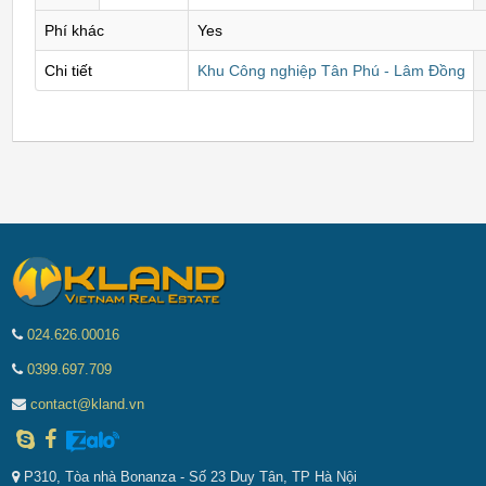
Phí khác
Yes
Chi tiết
Khu Công nghiệp Tân Phú - Lâm Đồng
024.626.00016
0399.697.709
contact@kland.vn
P310, Tòa nhà Bonanza - Số 23 Duy Tân, TP Hà Nội