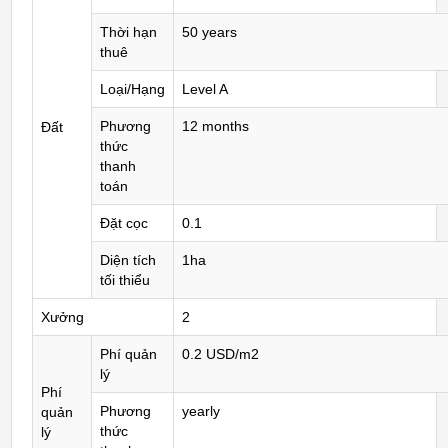
Thời hạn
50 years
thuê
Loại/Hạng
Level A
Phương
12 months
Đất
thức
thanh
toán
Đặt cọc
0.1
Diện tích
1ha
tối thiểu
Xưởng
2
Phí quản
0.2 USD/m2
lý
Phí
Phương
yearly
quản
thức
lý