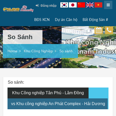
Đăng nhập
BĐS KCN
Dự án Căn hộ
Bất Động Sản #
So Sánh
Home
Khu Công Nghiệp
So sánh
So sánh:
Khu Công nghiệp Tân Phú - Lâm Đồng
vs Khu công nghiệp An Phát Complex - Hải Dương