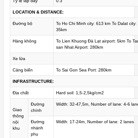
Tỷ lệ lấp đầy
0.3
LOCATION & DISTANCE:
Đường bộ
To Ho Chi Minh city: 613 km To Dalat city:
35km
Hàng không
To Lien Khuong Đà Lạt airport: 5km To Ta
san Nhat Airport: 280km
Xe lửa
Cảng biển
To Sai Gon Sea Port: 280km
INFRASTRUCTURE:
Địa chất
Hard soil: 1,5-2,5kg/cm2
Đường
Width: 32-47,5m, Number of lane: 4-6 lan
Giao
chính
thông
Đường
Width: 17-24m, Number of lane: 2 lanes
nội
nhánh
khu
phụ