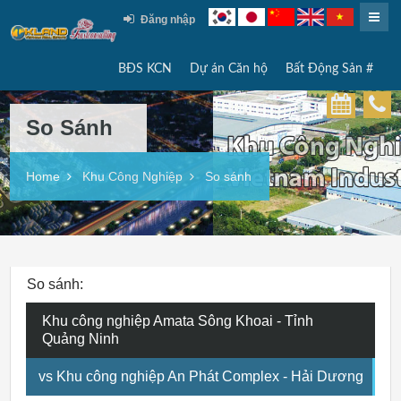
Đăng nhập
BĐS KCN
Dự án Căn hộ
Bất Động Sản #
So Sánh
Home
Khu Công Nghiệp
So sánh
So sánh:
Khu công nghiệp Amata Sông Khoai - Tỉnh
Quảng Ninh
vs Khu công nghiệp An Phát Complex - Hải Dương