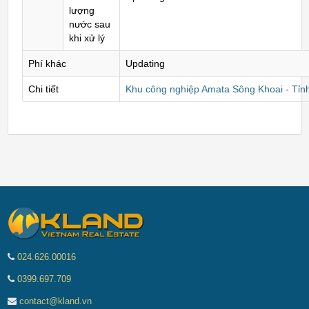
lượng
nước sau
khi xử lý
Phí khác
Updating
Chi tiết
Khu công nghiệp Amata Sông Khoai - Tỉn
024.626.00016
0399.697.709
contact@kland.vn