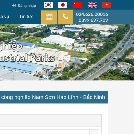
Đăng nhập
024.626.00016
ch vụ
Tin tức
0399.697.709
 công nghiệp Nam Sơn Hạp Lĩnh - Bắc Ninh