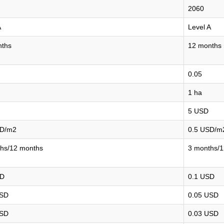
2060
A
Level A
nths
12 months
0.05
1 ha
5 USD
SD/m2
0.5 USD/m
hs/12 months
3 months/
SD
0.1 USD
USD
0.05 USD
USD
0.03 USD