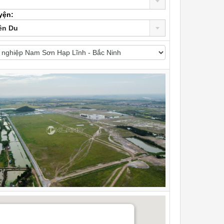
yện:
ên Du