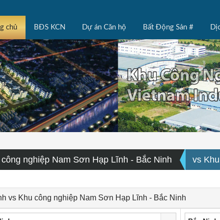
ng chủ
BĐS KCN
Dự án Căn hộ
Bất Động Sản #
Dị
 công nghiệp Nam Sơn Hạp Lĩnh - Bắc Ninh
vs Khu
nh vs Khu công nghiệp Nam Sơn Hạp Lĩnh - Bắc Ninh