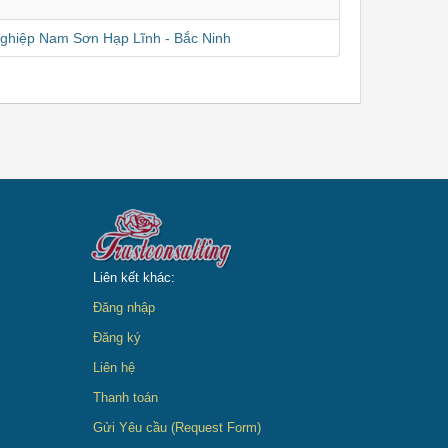
ghiệp Nam Sơn Hạp Lĩnh - Bắc Ninh
Liên kết khác:
Đăng nhập
Đăng ký
Liên hệ
Thanh toán
Gửi Yêu cầu (Request Form)