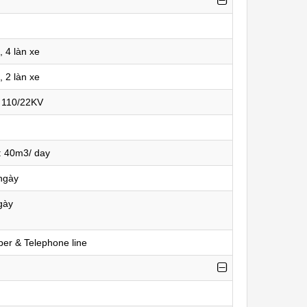
 4 làn xe
 2 làn xe
: 110/22KV
 40m3/ day
ngày
gày
ber & Telephone line