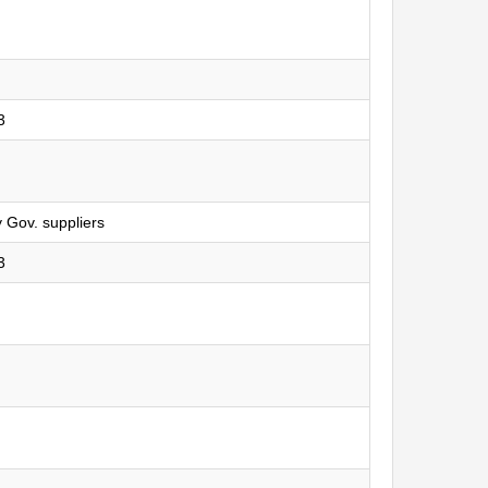
3
 Gov. suppliers
3