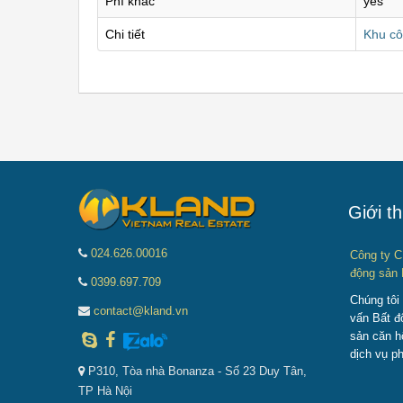
Phí khác
yes
Chi tiết
Khu cô
Giới th
024.626.00016
Công ty C
động sản 
0399.697.709
Chúng tôi
contact@kland.vn
vấn Bất đ
sản căn h
dịch vụ p
P310, Tòa nhà Bonanza - Số 23 Duy Tân,
TP Hà Nội