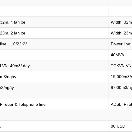
 32m, 4 làn xe
Width: 32m,
 23m, 2 làn xe
Width: 23m,
line: 110/22KV
Power line
A
40MVA
 VN: 40m3/ day
TCKVN VN:
0m3/ngày
19.000m3/
m3/ngày
9.000m3/n
Fireber & Telephone line
ADSL, Fire
D
80 USD