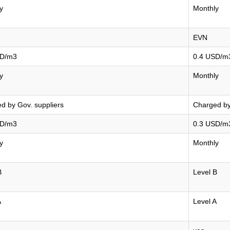
y
Monthly
EVN
SD/m3
0.4 USD/m
y
Monthly
d by Gov. suppliers
Charged by
SD/m3
0.3 USD/m
y
Monthly
B
Level B
A
Level A