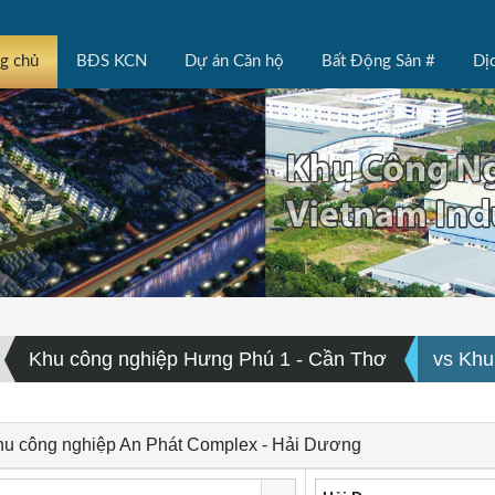
ng chủ
BĐS KCN
Dự án Căn hộ
Bất Động Sản #
Dị
Khu công nghiệp Hưng Phú 1 - Cần Thơ
vs Khu
hu công nghiệp An Phát Complex - Hải Dương