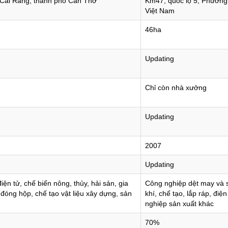
Cái Răng, thành phố Cần Thơ
Km47, quốc lộ 5, Phường
Việt Nam
46ha
Updating
Chỉ còn nhà xưởng
Updating
2007
Updating
iện tử, chế biến nông, thủy, hải sản, gia
Công nghiệp dệt may và s
 đóng hộp, chế tạo vật liệu xây dựng, sản
khí, chế tạo, lắp ráp, đi
nghiệp sản xuất khác
70%