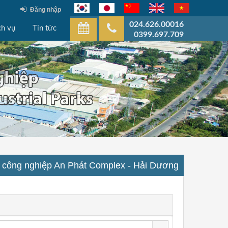
Đăng nhập
024.626.00016
ch vụ
Tin tức
0399.697.709
 công nghiệp An Phát Complex - Hải Dương