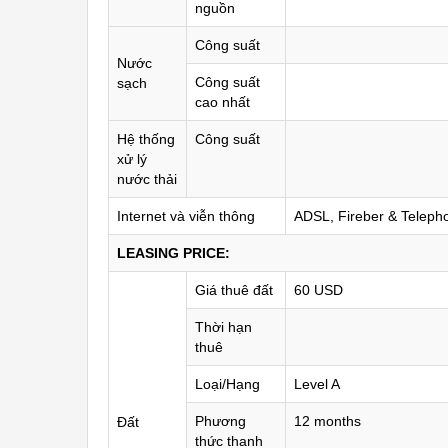
nguồn
Công suất
Nước
Công suất
sạch
cao nhất
Hệ thống
Công suất
xử lý
nước thải
Internet và viễn thông
ADSL, Fireber & Telepho
LEASING PRICE:
Giá thuê đất
60 USD
Thời hạn
thuê
Loại/Hạng
Level A
Phương
12 months
Đất
thức thanh