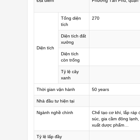
Địa điểm
Phường Tân Phú, quận 
Tổng diện
270
tích
Diện tích đất
xưởng
Diện tích
Diện tích
còn trống
Tỷ lệ cây
xanh
Thời gian vận hành
50 years
Nhà đầu tư hiện tại
Ngành nghề chính
Chế tạo cơ khí, lắp ráp đ
súc, gia cầm đông lạnh,
xuất dược phẩm…
Tỷ lệ lấp đầy