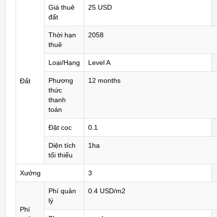
Giá thuê
25 USD
đất
Thời hạn
2058
thuê
Loại/Hạng
Level A
Phương
12 months
Đất
thức
thanh
toán
Đặt cọc
0.1
Diện tích
1ha
tối thiểu
Xưởng
3
Phí quản
0.4 USD/m2
lý
Phí