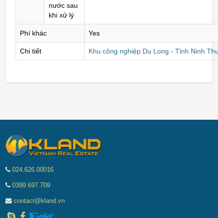
nước sau
khi xử lý
Phí khác
Yes
Chi tiết
Khu công nghiệp Du Long - Tỉnh Ninh Th
024.626.00016
0399.697.709
contact@kland.vn