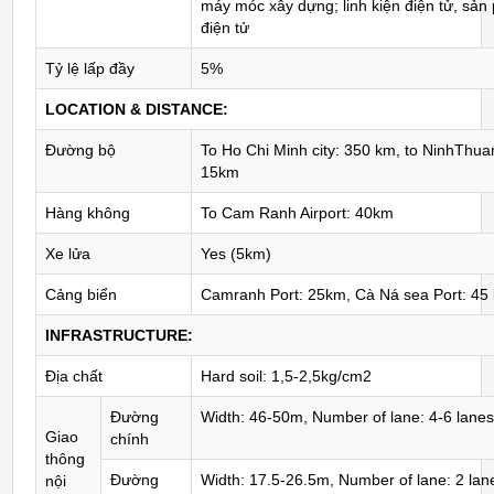
máy móc xây dựng; linh kiện điện tử, sả
điện tử
Tỷ lệ lấp đầy
5%
LOCATION & DISTANCE:
Đường bộ
To Ho Chi Minh city: 350 km, to NinhThuan
15km
Hàng không
To Cam Ranh Airport: 40km
Xe lửa
Yes (5km)
Cảng biển
Camranh Port: 25km, Cà Ná sea Port: 45
INFRASTRUCTURE:
Địa chất
Hard soil: 1,5-2,5kg/cm2
Đường
Width: 46-50m, Number of lane: 4-6 lane
Giao
chính
thông
Đường
Width: 17.5-26.5m, Number of lane: 2 lan
nội