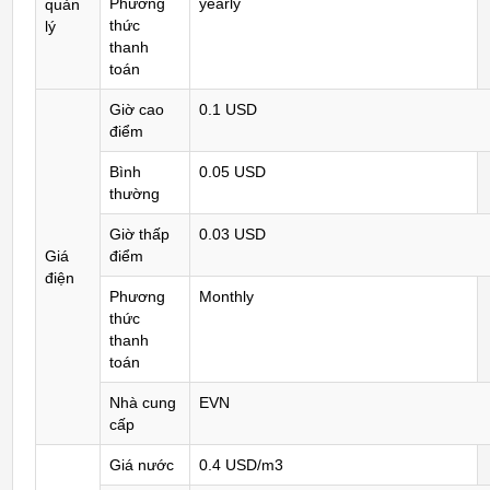
Phương
yearly
quản
thức
lý
thanh
toán
Giờ cao
0.1 USD
điểm
Bình
0.05 USD
thường
Giờ thấp
0.03 USD
Giá
điểm
điện
Phương
Monthly
thức
thanh
toán
Nhà cung
EVN
cấp
Giá nước
0.4 USD/m3