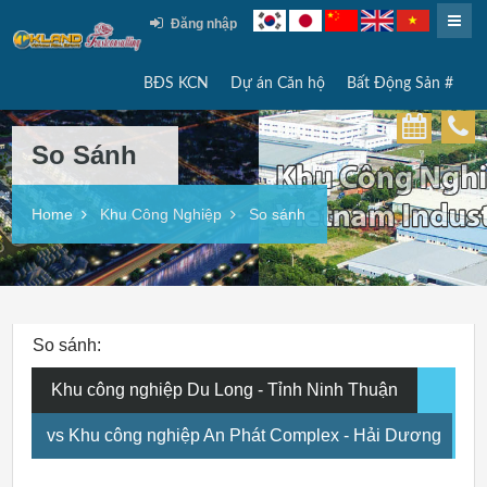
Đăng nhập
BĐS KCN
Dự án Căn hộ
Bất Động Sản #
So Sánh
Home
Khu Công Nghiệp
So sánh
So sánh:
Khu công nghiệp Du Long - Tỉnh Ninh Thuận
vs Khu công nghiệp An Phát Complex - Hải Dương