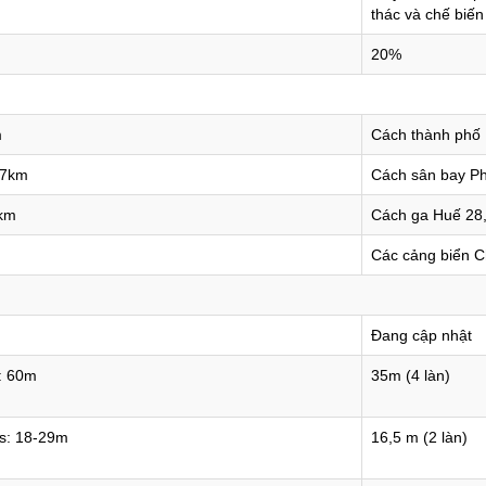
thác và chế biến
20%
m
Cách thành phố
37km
Cách sân bay P
5km
Cách ga Huế 28
Các cảng biển 
Đang cập nhật
s: 60m
35m (4 làn)
es: 18-29m
16,5 m (2 làn)