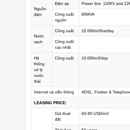
Điện áp
Power line: 110KV and 2
Nguồn
Công suất
80MVA
điện
nguồn
Công suất
15.000m3/ha/day
Nước
Công suất
sạch
cao nhất
Hệ
Công suất
10.000m3/day
thống
xử lý
nước
thải
Internet và viễn thông
ADSL, Fireber & Telephone
LEASING PRICE:
Giá thuê
60-80 USD/m2
đất