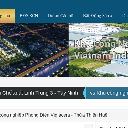
ng chủ
BĐS KCN
Dự án Căn hộ
Bất Động Sản #
Dị
 Chế xuất Linh Trung 3 - Tây Ninh
vs Khu công ngh
 công nghiệp Phong Điền Viglacera - Thừa Thiên Huế