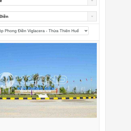
ế
Điền