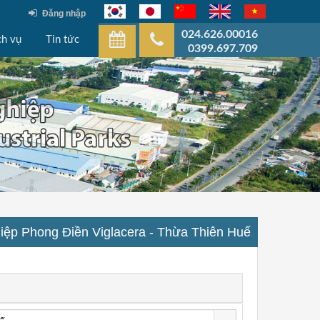
Đăng nhập
024.626.00016
ch vụ
Tin tức
0399.697.709
iệp Phong Điền Viglacera - Thừa Thiên Huế