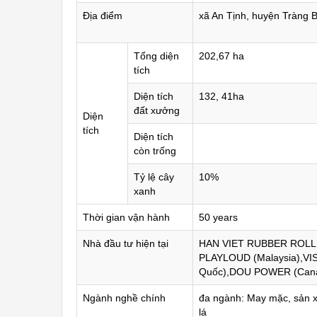
Địa điểm
xã An Tịnh, huyện Tràng B
Tổng diện
202,67 ha
tích
Diện tích
132, 41ha
đất xưởng
Diện
tích
Diện tích
còn trống
Tỷ lệ cây
10%
xanh
Thời gian vận hành
50 years
Nhà đầu tư hiện tại
HAN VIET RUBBER ROLL, 
PLAYLOUD (Malaysia),VI
Quốc),DOU POWER (Cana
Ngành nghề chính
đa ngành: May mặc, sản xu
lá