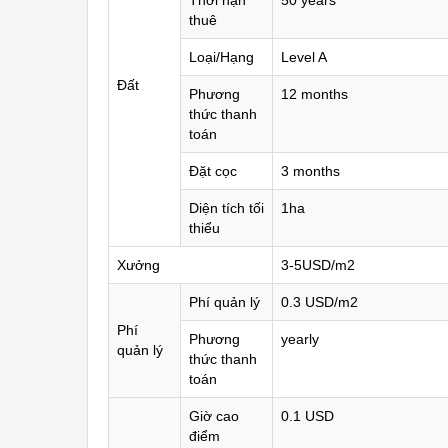
Thời hạn
50 years
thuê
Loại/Hạng
Level A
Đất
Phương
12 months
thức thanh
toán
Đặt cọc
3 months
Diện tích tối
1ha
thiểu
Xưởng
3-5USD/m2
Phí quản lý
0.3 USD/m2
Phí
Phương
yearly
quản lý
thức thanh
toán
Giờ cao
0.1 USD
điểm