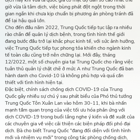
dịch này khi vừa là quốc gia có mật độ dân số cao nhất thế
giờ vừa là tâm dịch, việc bùng phát đột ngột trong thời
gian ngắn khi chưa kịp chuẩn bị phương án phòng tránh đã
để lại hậu quả lớn.
Cho đến đầu năm 2022, Trung Quốc tiếp tục lập ra nhiều
rào chắn để quản lý dịch bệnh, trong tình hình thế giới
đang bước đầu trở lại khắc phục kinh tế, với sức ảnh hưởng,
việc Trung Quốc tiếp tục phong tỏa khiến cho ngành kinh
tế toàn cầu cũng trở nên chững lại. Mới đây, tháng
12/2022, một số chuyên gia tại Trung Quốc cho rằng việc
tuân thủ quản lý chặt chẽ ở mức A như Trung Quốc đã ban
hành danh cho Covid-10 là không phù hợp và quá cần
thiết với tình hình hiện tại.
Đặc biệt, chính sách chống dịch COVID-19 của Trung
Quốc gây nhiều sự chú ý sau phát biểu của Phó thủ tướng
Trung Quốc Tôn Xuân Lan vào hôm 30-11, khi bà nhấn
mạnh tầm quan trọng của việc tối ưu hóa phản ứng với
dịch COVID-19 trong buổi lắng nghe ý kiến và đề xuất của
các chuyên gia về việc cải thiện các biện pháp đối phó đại
dịch. Bà cho biết Trung Quốc "đang đối diện với tình hình
mới và nhiệm vụ mới" trong công tác phòng chống dịch,