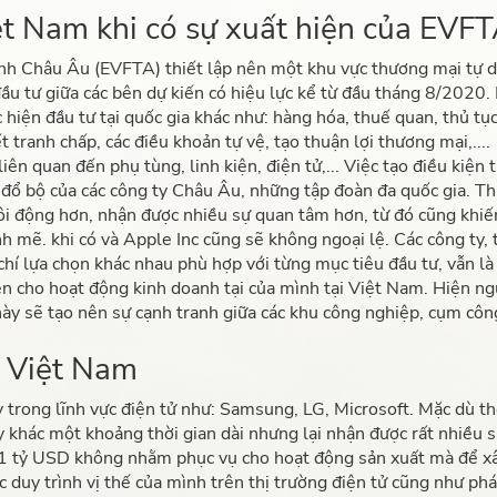
iệt Nam khi có sự xuất hiện của EVF
nh Châu Âu (EVFTA) thiết lập nên một khu vực thương mại tự 
 đầu tư giữa các bên dự kiến có hiệu lực kể từ đầu tháng 8/2020
 hiện đầu tư tại quốc gia khác như: hàng hóa, thuế quan, thủ tụ
ết tranh chấp, các điều khoản tự vệ, tạo thuận lợi thương mại,..
ên quan đến phụ tùng, linh kiện, điện tử,... Việc tạo điều kiện 
 đổ bộ của các công ty Châu Âu, những tập đoàn đa quốc gia. Th
ôi động hơn, nhận được nhiều sự quan tâm hơn, từ đó cũng khiế
 mẽ. khi có và Apple Inc cũng sẽ không ngoại lệ. Các công ty,
chí lựa chọn khác nhau phù hợp với từng mục tiêu đầu tư, vẫn là
ện cho hoạt động kinh doanh tại của mình tại Việt Nam. Hiện n
này sẽ tạo nên sự cạnh tranh giữa các khu công nghiệp, cụm côn
g Việt Nam
 trong lĩnh vực điện tử như: Samsung, LG, Microsoft. Mặc dù th
y khác một khoảng thời gian dài nhưng lại nhận được rất nhiều s
m 1 tỷ USD không nhằm phục vụ cho hoạt động sản xuất mà để x
c duy trình vị thế của mình trên thị trường điện tử cũng như phá