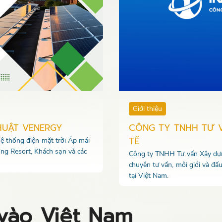
Giới thiệu
HUẬT VENERGY
CÔNG TY TNHH TƯ 
TẾ
 hệ thống điện mặt trời Áp mái
ng Resort, Khách sạn và các
Công ty TNHH Tư vấn Xây dựng
chuyên tư vấn, môi giới và đấ
tại Việt Nam.
 vào Việt Nam