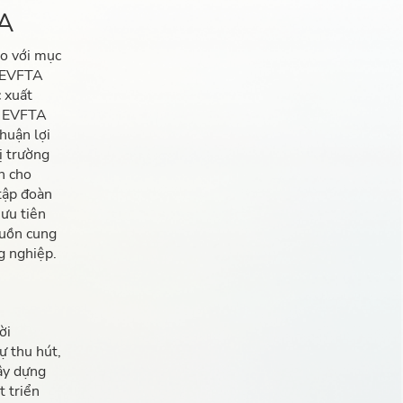
TA
do với mục
. EVFTA
c xuất
.. EVFTA
thuận lợi
ị trường
n cho
 tập đoàn
 ưu tiên
guồn cung
g nghiệp.
ời
ự thu hút,
ây dựng
t triển