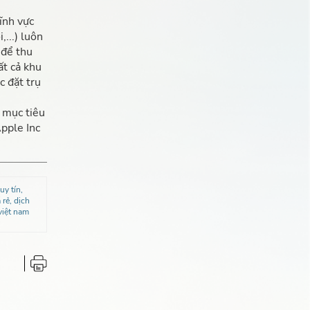
ĩnh vực
...) luôn
 để thu
ất cả khu
c đặt trụ
 mục tiêu
Apple Inc
uy tín,
 rẻ, dịch
 việt nam