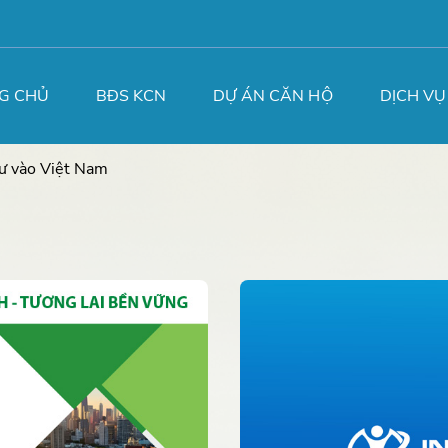
G CHỦ
BĐS KCN
DỰ ÁN CĂN HỘ
DỊCH VỤ
tư vào Việt Nam