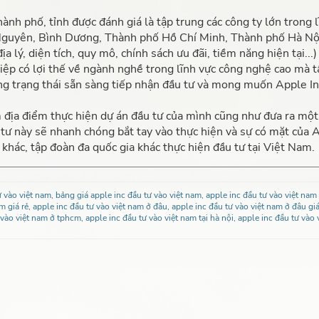
ành phố, tỉnh được đánh giá là tập trung các công ty lớn trong l
 Nguyên, Bình Dương, Thành phố Hồ Chí Minh, Thành phố Hà Nội,
ịa lý, diện tích, quy mô, chính sách ưu đãi, tiềm năng hiện tại...)
hiệp có lợi thế về ngành nghề trong lĩnh vực công nghệ cao mà t
g trạng thái sẵn sàng tiếp nhận đầu tư và mong muốn Apple In
m địa điểm thực hiện dự án đầu tư của mình cũng như đưa ra một
 tư này sẽ nhanh chóng bắt tay vào thực hiện và sự có mặt của 
khác, tập đoàn đa quốc gia khác thực hiện đầu tư tại Việt Nam.
 vào việt nam, bảng giá apple inc đầu tư vào việt nam, apple inc đầu tư vào việt nam 
m giá rẻ, apple inc đầu tư vào việt nam ở đâu, apple inc đầu tư vào việt nam ở đâu giá
 vào việt nam ở tphcm, apple inc đầu tư vào việt nam tại hà nội, apple inc đầu tư vào