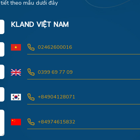
 tiết theo mẫu dưới đây
KLAND VIỆT NAM
02462600016
0399 69 77 09
+84904128071
+84974615832