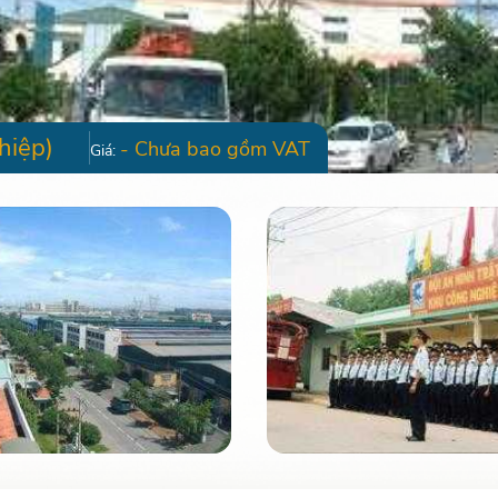
hiệp)
- Chưa bao gồm VAT
Giá: