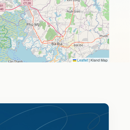
Leaflet
|
Kland Map