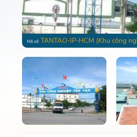
TANTAO-IP-HCM
(Khu công ng
Mã số: