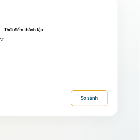
 -
Thời điểm thành lập
: ---
AT
So sánh