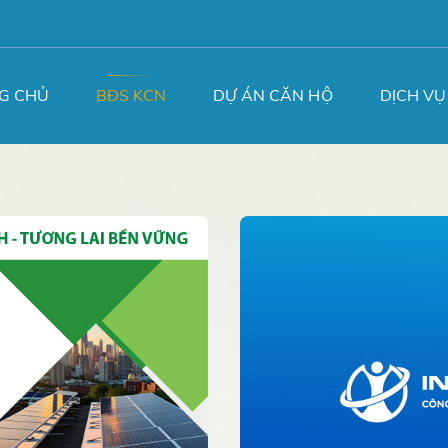
G CHỦ
BĐS KCN
DỰ ÁN CĂN HỘ
DỊCH VỤ