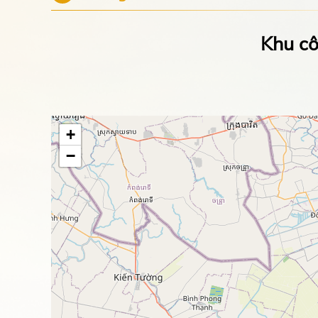
Khu cô
+
−