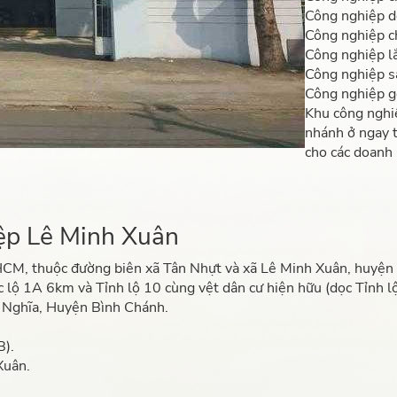
Công nghiệp d
Công nghiệp c
Công nghiệp lắ
Công nghiệp sả
Công nghiệp g
Khu công nghiệ
nhánh ở ngay t
cho các doanh
hiệp Lê Minh Xuân
CM, thuộc đường biên xã Tân Nhựt và xã Lê Minh Xuân, huyện 
 lộ 1A 6km và Tỉnh lộ 10 cùng vệt dân cư hiện hữu (dọc Tỉnh 
 Nghĩa, Huyện Bình Chánh.
B).
Xuân.