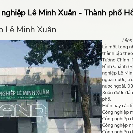
 nghiệp Lê Minh Xuân - Thành phố Hồ
p Lê Minh Xuân
Hình
Là một tong n
thành lập the
Tướng Chính P
Bình Chánh (B
nghiệp Lê Min
ngoài nước, t
nước ngoài, 0
Xuân được đán
phố.
Hiện nay các l
Công nghiệp m
Công nghiệp ch
Công nghệp nh
Công nghiệp c