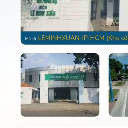
LEMINHXUAN-IP-HCM
(Khu cô
Mã số: