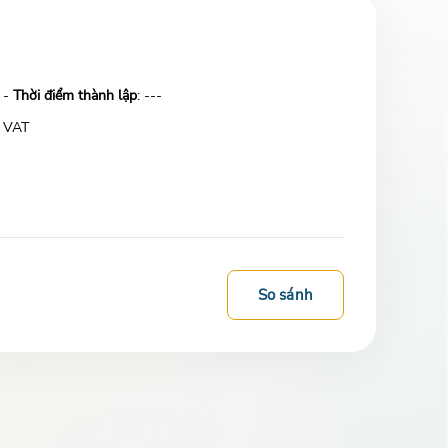
 -
Thời điểm thành lập
: ---
 VAT
So sánh