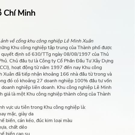
 Chí Minh
 ảnh về cổng khu công nghiệp Lê Minh Xuân
hững Khu công nghiệp tập trung của Thành phố được
o quyết định số 630/TTg ngày 08/08/1997 của Thủ
hủ. Chủ đầu tư là Công ty Cổ Phần Đầu Tư Xây Dựng
CCI), hoạt động từ năm 1997 đến nay Khu công
h Xuân đã tiếp nhận khoảng 166 nhà đầu từ trong và
rong đó có khoảng 27 doanh nghiệp 100% đầu tư vốn
3 doanh nghiệp liên doanh. Khu công nghiệp Lê Minh
h giá là một Khu công nghiệp thành công của Thành
ĩnh vực ưu tiên trong Khu công nghiệp là:
ay mặc, giày da
ế biến, cán kéo, đúc kim loại màu
ựa, chất dẻo
hế biến cao su