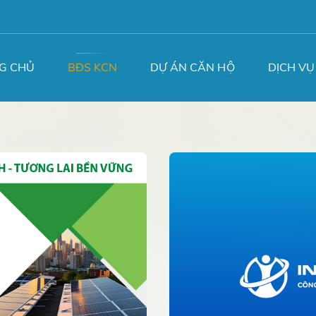
G CHỦ
BĐS KCN
DỰ ÁN CĂN HỘ
DỊCH VỤ