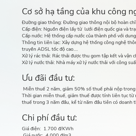
Cơ sở hạ tầng của khu công n
Đường giao thông:
Đường giao thông nội bộ hoàn chỉn
Cấp điện: Nguồn điện lấy từ lưới điện quốc gia và 
Cấp nước:
Hệ thống cấp nước của thành phố với dun
Thông tin liên lạc:
Xây dựng hệ thống công nghệ thông
truyền ADSL tốc độ cao….
Xử lý rác thải:
Rác thải được thu gom tập kết và vận c
Xử lý nước thải:
Nhà máy xử lý nước thải với công su
Ưu đãi đầu tư:
Miễn thuế 2 năm, giảm 50% số thuế phải nộp trong 
Thời gian miễn thuế, giảm thuế được tính liên tục từ
thuế trong 3 năm đầu, kể từ năm đầu tiên có doanh th
Chi phí đầu tư:
Giá điện: 1.700 đ/KWh
Giá nước: 4.000 đ/m3