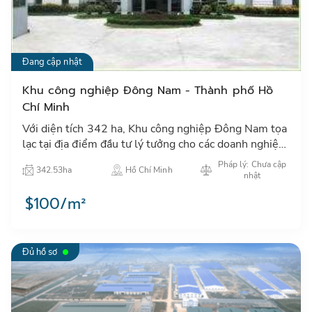
Đang cập nhật
Khu công nghiệp Đông Nam - Thành phố Hồ
Chí Minh
Với diện tích 342 ha, Khu công nghiệp Đông Nam tọa
lạc tại địa điểm đầu tư lý tưởng cho các doanh nghiệp
yêu cầu các gói cơ sở hạ tầng hoàn chỉnh - an toàn,
Pháp lý: Chưa cập
342.53ha
Hồ Chí Minh
hiệ…
nhật
$100/m²
Đủ hồ sơ