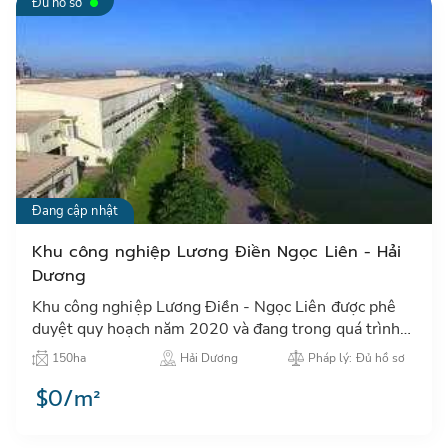
Đủ hồ sơ
Đang cập nhật
Khu công nghiệp Lương Điền Ngọc Liên - Hải
Dương
Khu công nghiệp Lương Điền - Ngọc Liên được phê
duyệt quy hoạch năm 2020 và đang trong quá trình
xin phê duyệt chủ trương đầu tư…
150ha
Hải Dương
Pháp lý: Đủ hồ sơ
$0/m²