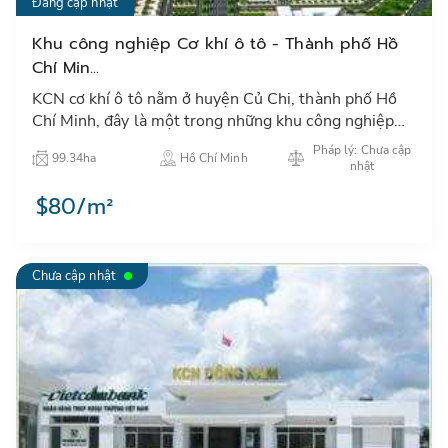
Đang cập nhật
Khu công nghiệp Cơ khí ô tô - Thành phố Hồ
Chí Min...
KCN cơ khí ô tô nằm ở huyện Củ Chi, thành phố Hồ
Chí Minh, đây là một trong những khu công nghiệp
đặc trưng trong công nghiệp cơ khí ô tô ở thành phố
Pháp lý: Chưa cập
99.34ha
Hồ Chí Minh
Hồ Chí Min…
nhật
$80/m²
Chưa cập nhật