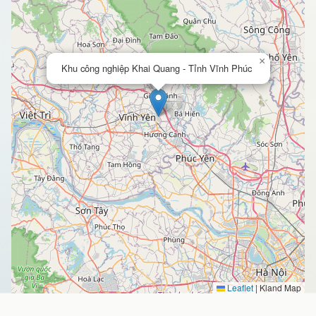
×
Khu công nghiệp Khai Quang - Tỉnh Vĩnh Phúc
Leaflet
|
Kland Map