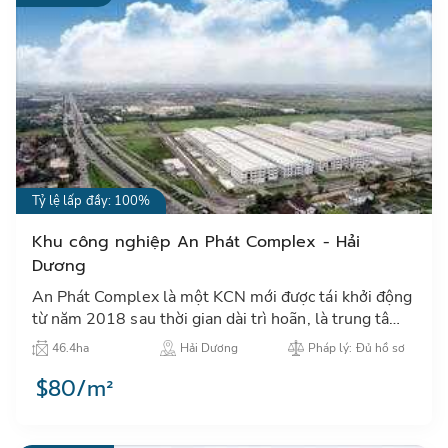
0399.697.709
Tỷ lệ lấp đầy: 100%
Khu công nghiệp An Phát Complex - Hải
Dương
An Phát Complex là một KCN mới được tái khởi động
từ năm 2018 sau thời gian dài trì hoãn, là trung tâm
thu hút đầu tư công nghiệp tại khu vực thành phố Hải
46.4ha
Hải Dương
Pháp lý: Đủ hồ sơ
Dươn…
$80/m²