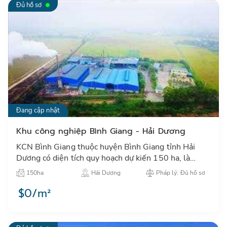
Đủ hồ sơ
Đang cập nhật
Khu công nghiệp Bình Giang - Hải Dương
KCN Bình Giang thuộc huyện Bình Giang tỉnh Hải
Dương có diện tích quy hoạch dự kiến 150 ha, là
KCN mới được quy hoạch, mục tiêu phát triển thu
150ha
Hải Dương
Pháp lý: Đủ hồ sơ
hút đầu tư nước n…
$0/m²