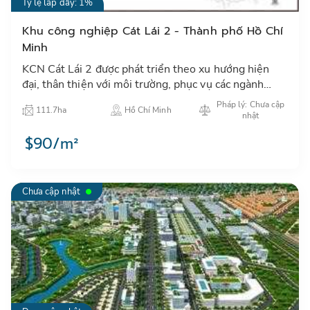
Tỷ lệ lấp đầy: 1%
Khu công nghiệp Cát Lái 2 - Thành phố Hồ Chí
Minh
KCN Cát Lái 2 được phát triển theo xu hướng hiện
đại, thân thiện với môi trường, phục vụ các ngành
công nghiệp nhẹ, điện tử và các ngành công nghệ cao
Pháp lý: Chưa cập
111.7ha
Hồ Chí Minh
có liên q…
nhật
$90/m²
Chưa cập nhật