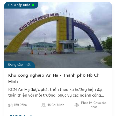
Chưa cập nhật
Đang cập nhật
Khu công nghiệp An Hạ - Thành phố Hồ Chí
Minh
KCN An Hạ được phát triển theo xu hướng hiện đại,
thân thiện với môi trường, phục vụ các ngành công
nghiệp nhẹ, điện tử và các ngành công nghệ cao có
Pháp lý: Chưa cập
159.06ha
Hồ Chí Minh
liên quan …
nhật