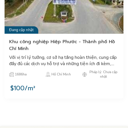
Đang cập nhật
Khu công nghiệp Hiệp Phước - Thành phố Hồ
Chí Minh
Với vị trí lý tưởng, cơ sở hạ tầng hoàn thiện, cung cấp
đầy đủ các dịch vụ hỗ trợ và những tiện ích đi kèm,
KCN Hiệp Phước đem tới môi trường hoạt động tốt
Pháp lý: Chưa cập
1686ha
Hồ Chí Minh
nhất…
nhật
$100/m²