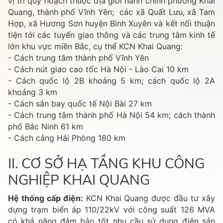
vị trí quy hoạch thuộc địa giới hành chính phường Khai
Quang, thành phố Vĩnh Yên; các xã Quất Lưu, xã Tam
Hợp, xã Hương Sơn huyện Bình Xuyên và kết nối thuận
tiện tới các tuyến giao thông và các trung tâm kinh tế
lớn khu vực miền Bắc, cụ thể KCN Khai Quang:
- Cách trung tâm thành phố Vĩnh Yên
- Cách nút giao cao tốc Hà Nội - Lào Cai 10 km
- Cách quốc lộ 2B khoảng 5 km; cách quốc lộ 2A
khoảng 3 km
- Cách sân bay quốc tế Nội Bài 27 km
- Cách trung tâm thành phố Hà Nội 54 km; cách thành
phố Bắc Ninh 61 km
- Cách cảng Hải Phòng 180 km
II. CƠ SỞ HẠ TẦNG KHU CÔNG
NGHIỆP KHAI QUANG
Hệ thống cấp điện:
KCN Khai Quang được đầu tư xây
dựng trạm biến áp 110/22kV với công suất 126 MVA
có khả năng đảm bảo tốt nhu cầu sử dụng điện sản