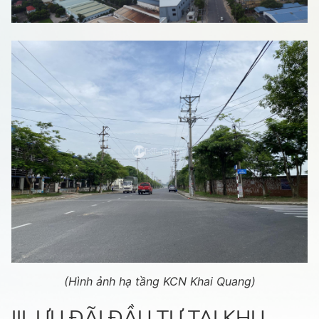
(Hình ảnh hạ tầng KCN Khai Quang)
III. ƯU ĐÃI ĐẦU TƯ TẠI KHU