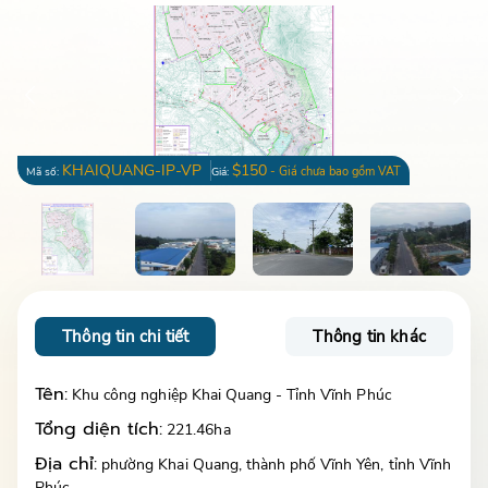
KHAIQUANG-IP-VP
$150
- Giá chưa bao gồm VAT
Mã số:
Giá:
Thông tin chi tiết
Thông tin khác
Tên:
Khu công nghiệp Khai Quang - Tỉnh Vĩnh Phúc
Tổng diện tích:
221.46ha
Địa chỉ:
phường Khai Quang, thành phố Vĩnh Yên, tỉnh Vĩnh
Phúc