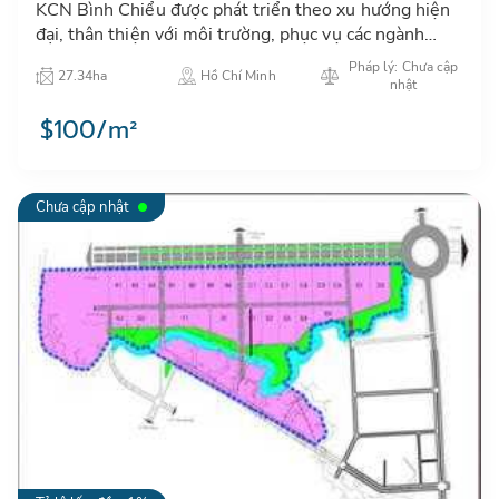
KCN Bình Chiểu được phát triển theo xu hướng hiện
đại, thân thiện với môi trường, phục vụ các ngành
công nghiệp nhẹ, điện tử và các ngành công nghệ cao
Pháp lý: Chưa cập
27.34ha
Hồ Chí Minh
có liên …
nhật
$100/m²
Chưa cập nhật