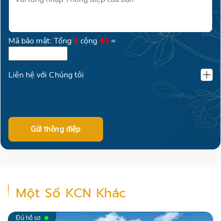
Mã bảo mật: Tổng
4
cộng
45
=
Liên hệ với Chúng tôi
KLAND VIỆT NAM
02462600016
Gửi thông điệp
0399 69 77 09
Một Số KCN Khác
+84904128071
Đủ hồ sơ
+84974615832