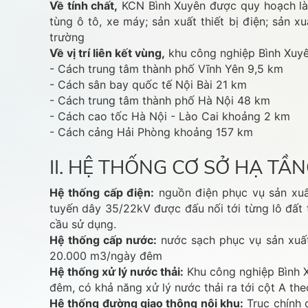
Về tính chất,
KCN Bình Xuyên được quy hoạch là 
tùng ô tô, xe máy; sản xuất thiết bị điện; sản 
trường
Về vị trí liên kết vùng,
khu công nghiệp Bình Xuyê
- Cách trung tâm thành phố Vĩnh Yên 9,5 km
- Cách sân bay quốc tế Nội Bài 21 km
- Cách trung tâm thành phố Hà Nội 48 km
- Cách cao tốc Hà Nội - Lào Cai khoảng 2 km
- Cách cảng Hải Phòng khoảng 157 km
II. HỆ THỐNG CƠ SỞ HẠ TẦ
Hệ thống cấp điện:
nguồn điện phục vụ sản xuấ
tuyến dây 35/22kV được đấu nối tới từng lô đất 
cầu sử dụng.
Hệ thống cấp nước:
nước sạch phục vụ sản xuất
20.000 m3/ngày đêm
Hệ thống xử lý nước thải:
Khu công nghiệp Bình X
đêm, có khả năng xử lý nước thải ra tới cột A th
Hệ thống đường giao thông nội khu:
Trục chính 