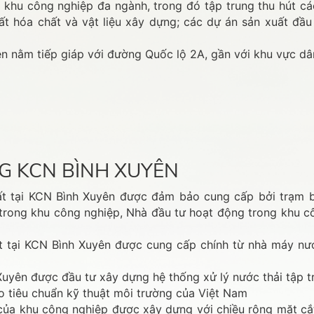
khu công nghiệp đa ngành, trong đó tập trung thu hút cá
xuất hóa chất và vật liệu xây dựng; các dự án sản xuất đ
n nằm tiếp giáp với đường Quốc lộ 2A, gần với khu vực dâ
NG KCN BÌNH XUYÊN
t tại KCN Bình Xuyên được đảm bảo cung cấp bởi trạm 
trong khu công nghiệp, Nhà đầu tư hoạt động trong khu cô
 tại KCN Bình Xuyên được cung cấp chính từ nhà máy nư
uyên được đầu tư xây dựng hệ thống xử lý nước thải tập t
eo tiêu chuẩn kỹ thuật môi trường của Việt Nam
của khu công nghiệp được xây dựng với chiều rộng mặt cắt