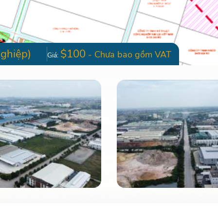
ghiệp)
$100
- Chưa bao gồm VAT
Giá: