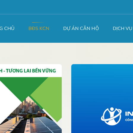
G CHỦ
BĐS KCN
DỰ ÁN CĂN HỘ
DỊCH VỤ