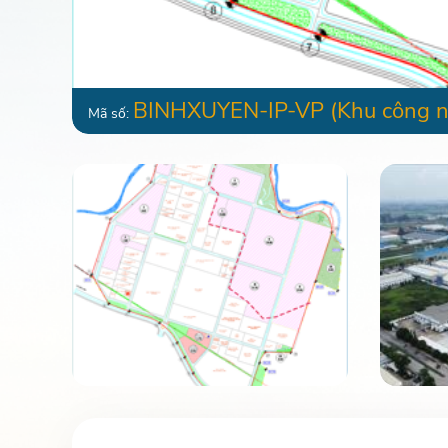
BINHXUYEN-IP-VP
(Khu công n
Mã số: