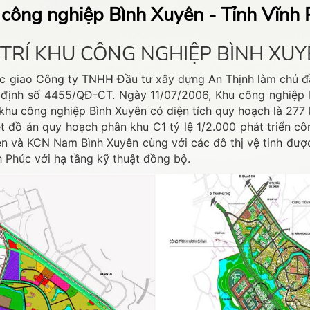
công nghiệp Bình Xuyên - Tỉnh Vĩnh
Ị TRÍ KHU CÔNG NGHIỆP BÌNH XU
c giao Công ty TNHH Đầu tư xây dựng An Thịnh làm chủ đ
 định số 4455/QĐ-CT. Ngày 11/07/2006, Khu công nghiệp
hu công nghiệp Bình Xuyên có diện tích quy hoạch là 277 h
đồ án quy hoạch phân khu C1 tỷ lệ 1/2.000 phát triển côn
ên và KCN Nam Bình Xuyên cùng với các đô thị vệ tinh đượ
nh Phúc với hạ tầng kỹ thuật đồng bộ.