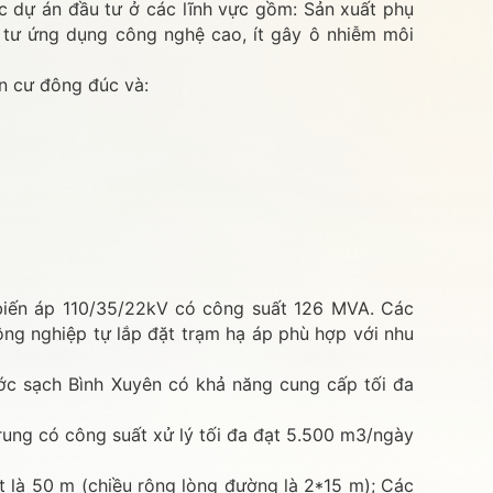
c dự án đầu tư ở các lĩnh vực gồm: Sản xuất phụ
ầu tư ứng dụng công nghệ cao, ít gây ô nhiễm môi
n cư đông đúc và:
biến áp 110/35/22kV có công suất 126 MVA. Các
ng nghiệp tự lắp đặt trạm hạ áp phù hợp với nhu
ớc sạch Bình Xuyên có khả năng cung cấp tối đa
rung có công suất xử lý tối đa đạt 5.500 m3/ngày
 là 50 m (chiều rộng lòng đường là 2*15 m); Các