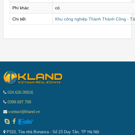
Phí khác
có
Chi tiết
Khu công nghiệp Thành Thành Công - Tâ
024.626.00016
0399.697.709
contact@kland.vn
P310, Tòa nhà Bonanza - Số 23 Duy Tân, TP Hà Nội