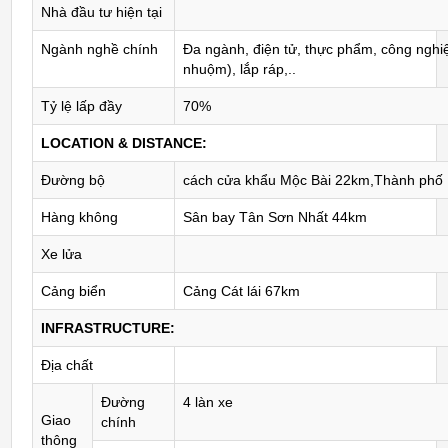
Nhà đầu tư hiện tại
Ngành nghề chính
Đa ngành, điện tử, thực phẩm, công nghiệ
nhuộm), lắp ráp,..
Tỷ lệ lấp đầy
70%
LOCATION & DISTANCE:
Đường bộ
cách cửa khẩu Mộc Bài 22km,Thành phố
Hàng không
Sân bay Tân Sơn Nhất 44km
Xe lửa
Cảng biển
Cảng Cát lái 67km
INFRASTRUCTURE:
Địa chất
Đường
4 làn xe
Giao
chính
thông