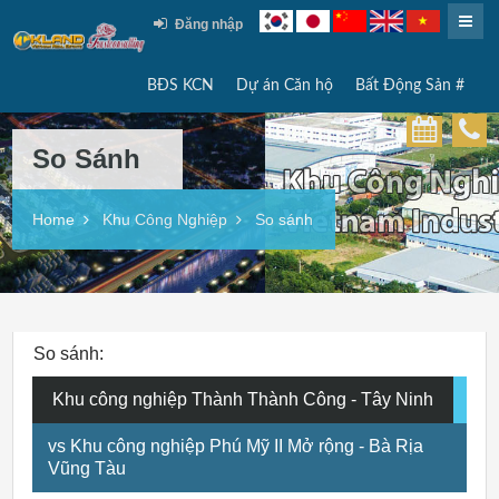
Đăng nhập
BĐS KCN
Dự án Căn hộ
Bất Động Sản #
So Sánh
Home
Khu Công Nghiệp
So sánh
So sánh:
Khu công nghiệp Thành Thành Công - Tây Ninh
vs Khu công nghiệp Phú Mỹ II Mở rộng - Bà Rịa
Vũng Tàu