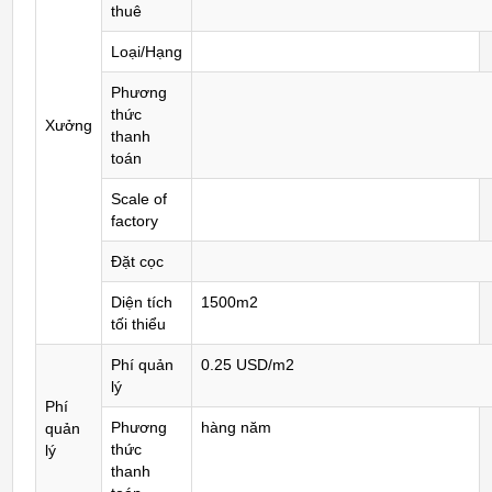
thuê
Loại/Hạng
Phương
thức
Xưởng
thanh
toán
Scale of
factory
Đặt cọc
Diện tích
1500m2
tối thiểu
Phí quản
0.25 USD/m2
lý
Phí
Phương
hàng năm
quản
thức
lý
thanh