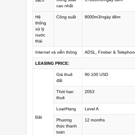
sạch
cao nhất
Hệ
Công suất
8000m3/ngày đêm
thống
xử lý
nước
thải
Internet và viễn thông
ADSL, Fireber & Telephone
LEASING PRICE:
Giá thuê
90-100 USD
đất
Thời hạn
2053
thuê
Loại/Hạng
Level A
Đất
Phương
12 months
thức thanh
toán