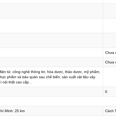
Chưa 
Chưa 
iện tử, công nghệ thông tin; hóa dược, thảo dược, mỹ phẩm;
 thực phẩm và bảo quản sau chế biến; sản xuất vật liệu xây
rí nội thất cao cấp…
0
hí Minh: 25 km
Cách 