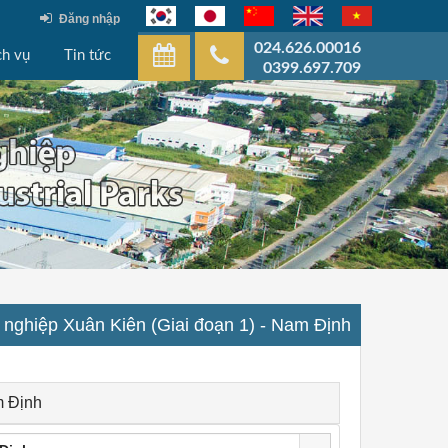
Đăng nhập
024.626.00016
ch vụ
Tin tức
0399.697.709
 nghiệp Xuân Kiên (Giai đoạn 1) - Nam Định
m Định