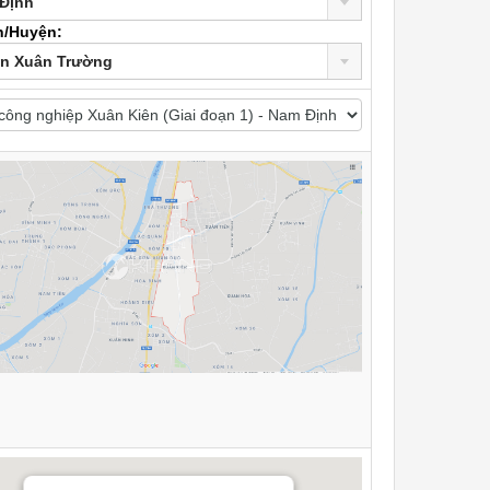
Định
n/Huyện:
n Xuân Trường