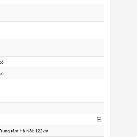
có
có
Trung tâm Hà Nội: 122km