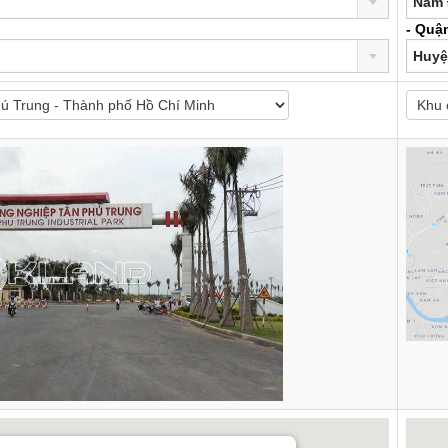
Nam 
- Quậ
Huyệ