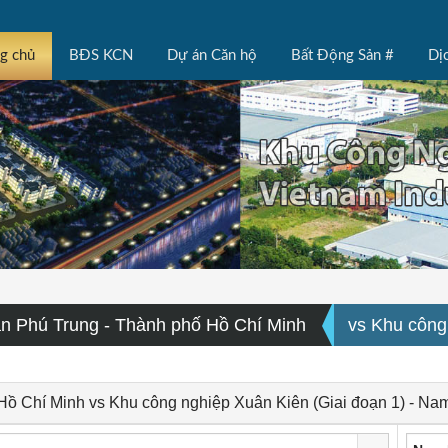
ng chủ
BĐS KCN
Dự án Căn hộ
Bất Động Sản #
Dị
n Phú Trung - Thành phố Hồ Chí Minh
vs Khu công
Hồ Chí Minh vs Khu công nghiệp Xuân Kiên (Giai đoạn 1) - Na