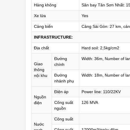
Hàng không
Sân bay Tân Sơn Nhất: 1
Xe lửa
Yes
Cảng biển
Cảng Sài Gòn: 27 km, cản
INFRASTRUCTURE:
Địa chất
Hard soil: 2,5kg/cm2
Đường
Width: 36m, Number of lan
Giao
chính
thông
Đường
Width: 18m, Number of lan
nội khu
nhánh phụ
Điện áp
Power line: 110/22KV
Nguồn
Công suất
126 MVA
điện
nguồn
Công suất
Nước
Công suất
17000m3/ngày đêm