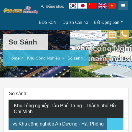
Đăng nhập
BĐS KCN
Dự án Căn hộ
Bất Động Sản #
So Sánh
Home
Khu Công Nghiệp
So sánh
So sánh:
Khu công nghiệp Tân Phú Trung - Thành phố Hồ
Chí Minh
vs Khu công nghiệp An Dương - Hải Phòng