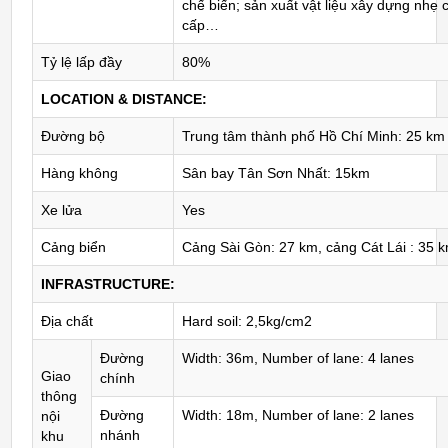
chế biến; sản xuất vật liệu xây dựng nhẹ c
cấp…
Tỷ lệ lấp đầy
80%
LOCATION & DISTANCE:
Đường bộ
Trung tâm thành phố Hồ Chí Minh: 25 km
Hàng không
Sân bay Tân Sơn Nhất: 15km
Xe lửa
Yes
Cảng biển
Cảng Sài Gòn: 27 km, cảng Cát Lái : 35 
INFRASTRUCTURE:
Địa chất
Hard soil: 2,5kg/cm2
Đường
Width: 36m, Number of lane: 4 lanes
Giao
chính
thông
Đường
Width: 18m, Number of lane: 2 lanes
nội
nhánh
khu