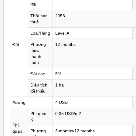
đất
Thời hạn
2053
thuê
Loại/Hạng
Level A
Phương
12 months
Đất
thức
thanh
toán
Đặt cọc
5%
Diện tích
1 ha
tối thiểu
Xưởng
4 USD
Phí quản
0.35 USD/m2
lý
Phí
Phương
3 months/12 months
quản