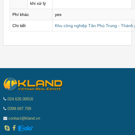
khi xử lý
Phí khác
yes
Chi tiết
Khu công nghiệp Tân Phú Trung - Thành
024.626.00016
0399.697.709
contact@kland.vn