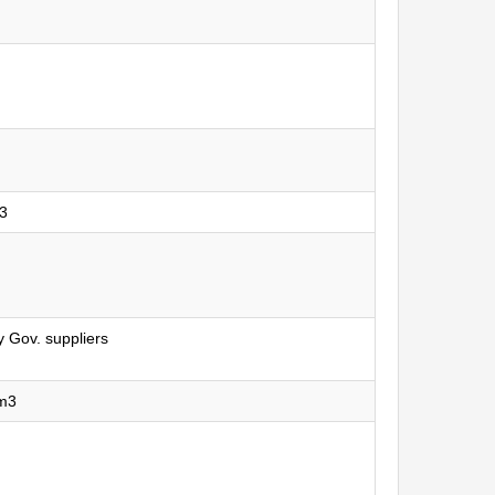
3
 Gov. suppliers
m3