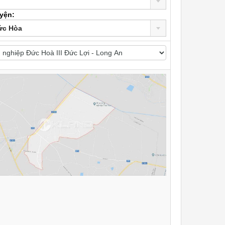
yện:
ức Hòa