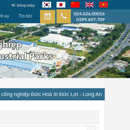
Đăng nhập
024.626.00016
ch vụ
Tin tức
0399.697.709
 công nghiệp Đức Hoà III Đức Lợi - Long An