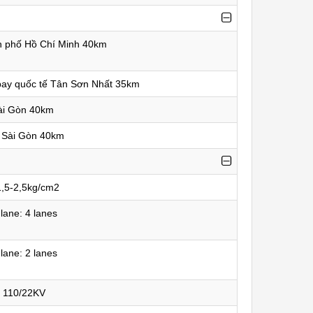
h phố Hồ Chí Minh 40km
bay quốc tế Tân Sơn Nhất 35km
ài Gòn 40km
 Sài Gòn 40km
 1,5-2,5kg/cm2
lane: 4 lanes
lane: 2 lanes
: 110/22KV