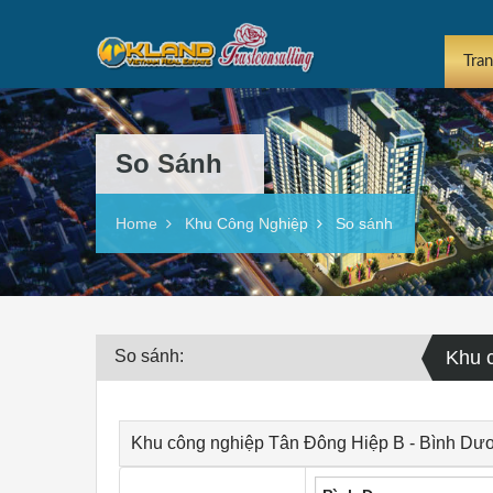
Tra
So Sánh
Home
Khu Công Nghiệp
So sánh
So sánh:
Khu 
Khu công nghiệp Tân Đông Hiệp B - Bình Dươ