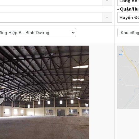
Long An
- Quận/Hu
Huyện Đ