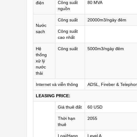
Công suất
80 MVA
điện
nguồn
Công suất
20000m3/ngày đêm
Nước
Công suất
sạch
cao nhất
Hệ
Công suất
5000m3/ngày đêm
thống
xử lý
nước
thải
Internet và viễn thông
ADSL, Fireber & Telephon
LEASING PRICE:
Giá thuê đất
60 USD
Thời hạn
2055
thuê
Loại/Hạng
Level A