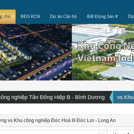
ng chủ
BĐS KCN
Dự án Căn hộ
Bất Động Sản #
Dị
công nghiệp Tân Đông Hiệp B - Bình Dương
vs Khu
ng vs Khu công nghiệp Đức Hoà III Đức Lợi - Long An