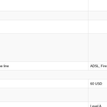
e line
ADSL, Fire
60 USD
Level A