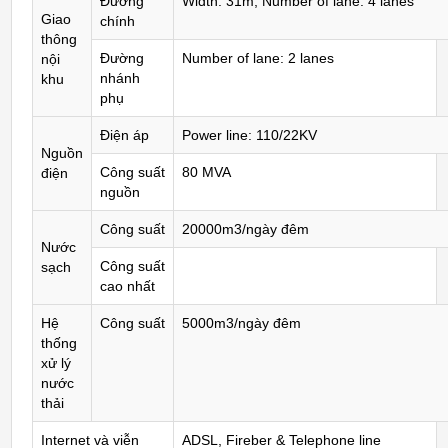
Đường
Width: 31m, Number of lane: 4 lanes
Giao
chính
thông
Đường
Number of lane: 2 lanes
nội
nhánh
khu
phụ
Điện áp
Power line: 110/22KV
Nguồn
Công suất
80 MVA
điện
nguồn
Công suất
20000m3/ngày đêm
Nước
Công suất
sạch
cao nhất
Hệ
Công suất
5000m3/ngày đêm
thống
xử lý
nước
thải
Internet và viễn
ADSL, Fireber & Telephone line