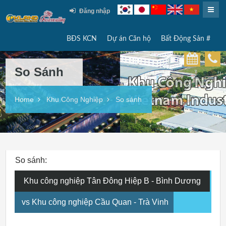
Đăng nhập
BĐS KCN
Dự án Căn hộ
Bất Động Sản #
So Sánh
Home
Khu Công Nghiệp
So sánh
So sánh:
Khu công nghiệp Tân Đông Hiệp B - Bình Dương
vs Khu công nghiệp Cầu Quan - Trà Vinh