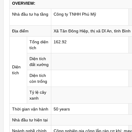
OVERVIEW:
Nhà đầu tư hạ tầng
Công ty TNHH Phú Mỹ
Địa điểm
Xã Tân Đông Hiệp, thị xã Dĩ An, tỉnh Bìn
Tổng diện
162.92
tích
Diện tích
đất xưởng
Diện
tích
Diện tích
còn trống
Tỷ lệ cây
xanh
Thời gian vận hành
50 years
Nhà đầu tư hiện tại
Ngành nghề chính
Công nghiệp gia công lắp ráp cơ khí; may 