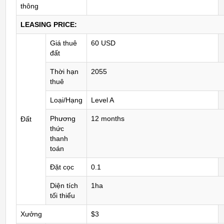
thông
LEASING PRICE:
Giá thuê
60 USD
đất
Thời hạn
2055
thuê
Loại/Hạng
Level A
Phương
12 months
Đất
thức
thanh
toán
Đặt cọc
0.1
Diện tích
1ha
tối thiểu
Xưởng
$3