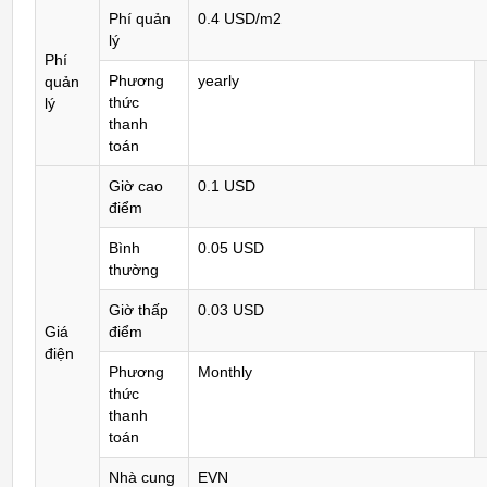
Phí quản
0.4 USD/m2
lý
Phí
Phương
yearly
quản
thức
lý
thanh
toán
Giờ cao
0.1 USD
điểm
Bình
0.05 USD
thường
Giờ thấp
0.03 USD
Giá
điểm
điện
Phương
Monthly
thức
thanh
toán
Nhà cung
EVN