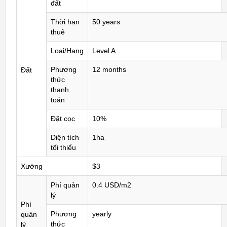
đất
Thời hạn
50 years
thuê
Loại/Hạng
Level A
Phương
12 months
Đất
thức
thanh
toán
Đặt cọc
10%
Diện tích
1ha
tối thiểu
Xưởng
$3
Phí quản
0.4 USD/m2
lý
Phí
Phương
yearly
quản
thức
lý