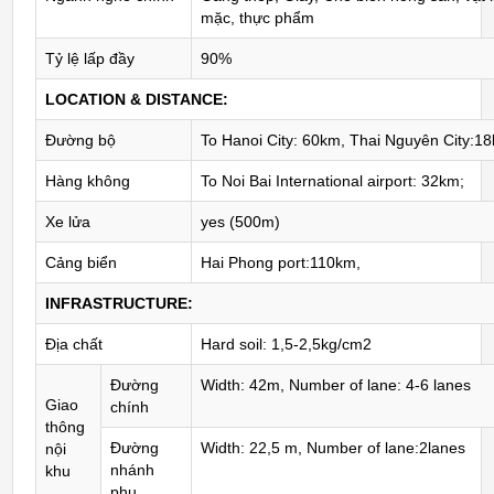
mặc, thực phẩm
Tỷ lệ lấp đầy
90%
LOCATION & DISTANCE:
Đường bộ
To Hanoi City: 60km, Thai Nguyên City:18
Hàng không
To Noi Bai International airport: 32km;
Xe lửa
yes (500m)
Cảng biển
Hai Phong port:110km,
INFRASTRUCTURE:
Địa chất
Hard soil: 1,5-2,5kg/cm2
Đường
Width: 42m, Number of lane: 4-6 lanes
Giao
chính
thông
Đường
Width: 22,5 m, Number of lane:2lanes
nội
nhánh
khu
phụ