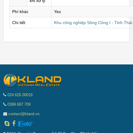
khi xử lý
Phí khác
Yes
Chi tiết
Khu công nghiệp Sông Công I - Tỉnh Thá
024.626.00016
0399.697.709
contact@kland.vn