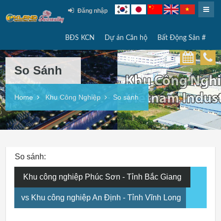
Đăng nhập
BĐS KCN
Dự án Căn hộ
Bất Động Sản #
So Sánh
Home
Khu Công Nghiệp
So sánh
So sánh:
Khu công nghiệp Phúc Sơn - Tỉnh Bắc Giang
vs Khu công nghiệp An Định - Tỉnh Vĩnh Long