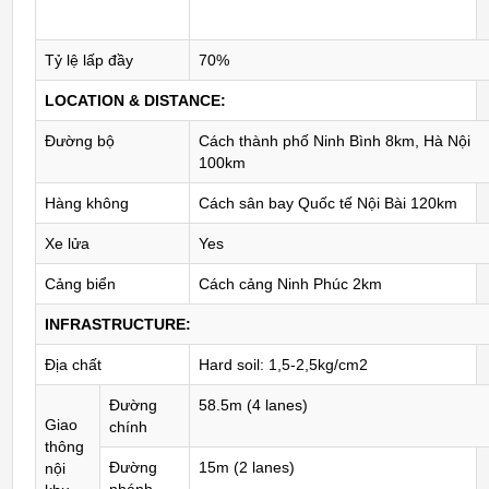
Tỷ lệ lấp đầy
70%
LOCATION & DISTANCE:
Đường bộ
Cách thành phố Ninh Bình 8km, Hà Nội
100km
Hàng không
Cách sân bay Quốc tế Nội Bài 120km
Xe lửa
Yes
Cảng biển
Cách cảng Ninh Phúc 2km
INFRASTRUCTURE:
Địa chất
Hard soil: 1,5-2,5kg/cm2
Đường
58.5m (4 lanes)
Giao
chính
thông
Đường
15m (2 lanes)
nội