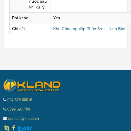
nước sau
khi xử lý
Phí khác
Yes
Chi tiết
Khu Công nghiệp Phúc Sơn - Ninh Bình
024.626.00016
0399.697.709
contact@kland.vn