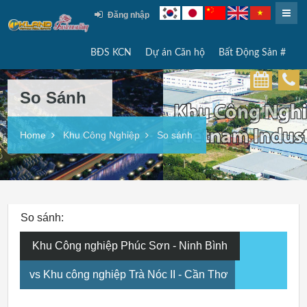
Đăng nhập
BĐS KCN
Dự án Căn hộ
Bất Động Sản #
So Sánh
Home
Khu Công Nghiệp
So sánh
So sánh:
Khu Công nghiệp Phúc Sơn - Ninh Bình
vs Khu công nghiệp Trà Nóc II - Cần Thơ