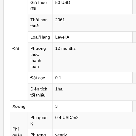
Giá thuê
50 USD
đất
Thời hạn
2061
thuê
Loại/Hạng
Level A
Phương
12 months
Đất
thức
thanh
toán
Đặt cọc
0.1
Diện tích
1ha
tối thiểu
Xưởng
3
Phí quản
0.4 USD/m2
lý
Phí
Phương
yearly
quản