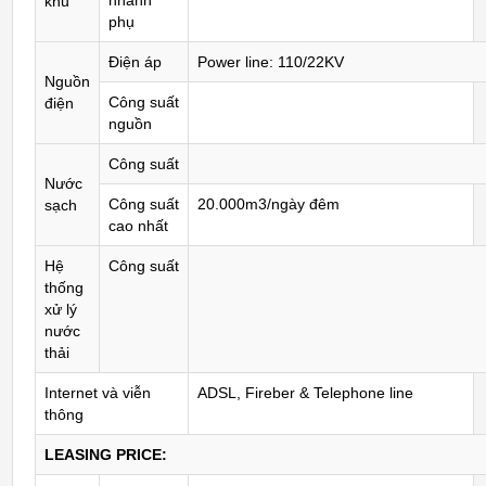
nhánh
khu
phụ
Điện áp
Power line: 110/22KV
Nguồn
Công suất
điện
nguồn
Công suất
Nước
Công suất
20.000m3/ngày đêm
sạch
cao nhất
Hệ
Công suất
thống
xử lý
nước
thải
Internet và viễn
ADSL, Fireber & Telephone line
thông
LEASING PRICE: