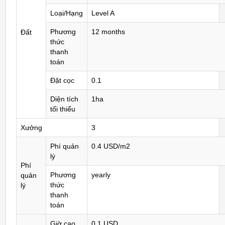
Loại/Hạng
Level A
Phương
12 months
Đất
thức
thanh
toán
Đặt cọc
0.1
Diện tích
1ha
tối thiểu
Xưởng
3
Phí quản
0.4 USD/m2
lý
Phí
Phương
yearly
quản
thức
lý
thanh
toán
Giờ cao
0.1 USD