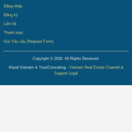
Đăng nhập
Đăng ký
Liên hệ
Thanh toán
Gửi Yêu cầu (Request Form)
Copyright © 2026. All Rights Reserved.
Kland Vietnam & TrustConsulting -
Vietnam Real Estate Channel &
Support Legal