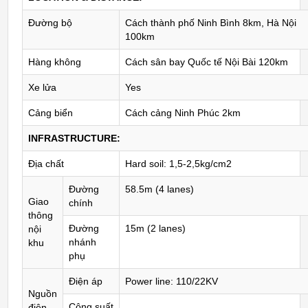
Đường bộ
Cách thành phố Ninh Bình 8km, Hà Nội
100km
Hàng không
Cách sân bay Quốc tế Nội Bài 120km
Xe lửa
Yes
Cảng biển
Cách cảng Ninh Phúc 2km
INFRASTRUCTURE:
Địa chất
Hard soil: 1,5-2,5kg/cm2
Đường
58.5m (4 lanes)
Giao
chính
thông
Đường
15m (2 lanes)
nội
nhánh
khu
phụ
Điện áp
Power line: 110/22KV
Nguồn
Công suất
điện