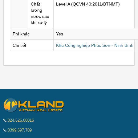
Chất
Level A (QCVN 40:2011/BTNMT)
lượng
nước sau
khi xử lý
Phí khác
Yes
Chi tiết
Khu Công nghiệp Phúc Sơn - Ninh Bình
024.626.00016
0399.697.709