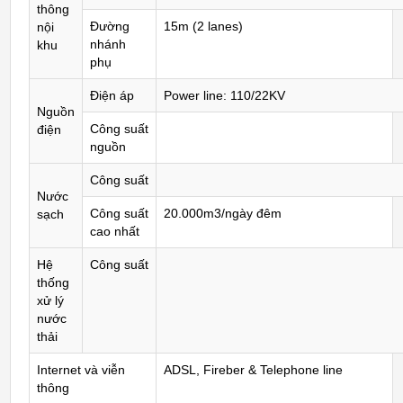
thông
Đường
15m (2 lanes)
nội
nhánh
khu
phụ
Điện áp
Power line: 110/22KV
Nguồn
Công suất
điện
nguồn
Công suất
Nước
Công suất
20.000m3/ngày đêm
sạch
cao nhất
Hệ
Công suất
thống
xử lý
nước
thải
Internet và viễn
ADSL, Fireber & Telephone line
thông