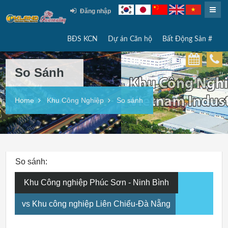
Đăng nhập
BĐS KCN
Dự án Căn hộ
Bất Động Sản #
So Sánh
Home
Khu Công Nghiệp
So sánh
So sánh:
Khu Công nghiệp Phúc Sơn - Ninh Bình
vs Khu công nghiệp Liên Chiểu-Đà Nẵng