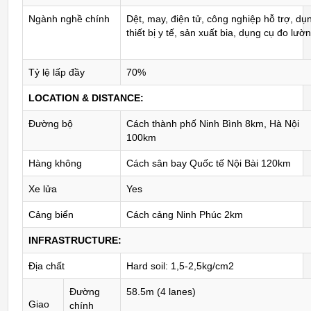
Ngành nghề chính
Dệt, may, điện tử, công nghiệp hỗ trợ, dụ
thiết bị y tế, sản xuất bia, dụng cụ đo lườn
Tỷ lệ lấp đầy
70%
LOCATION & DISTANCE:
Đường bộ
Cách thành phố Ninh Bình 8km, Hà Nội
100km
Hàng không
Cách sân bay Quốc tế Nội Bài 120km
Xe lửa
Yes
Cảng biển
Cách cảng Ninh Phúc 2km
INFRASTRUCTURE:
Địa chất
Hard soil: 1,5-2,5kg/cm2
Đường
58.5m (4 lanes)
Giao
chính