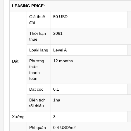
LEASING PRICE:
Giá thuê
50 USD
đất
Thời hạn
2061
thuê
Loại/Hạng
Level A
Phương
12 months
Đất
thức
thanh
toán
Đặt cọc
0.1
Diện tích
1ha
tối thiểu
Xưởng
3
Phí quản
0.4 USD/m2