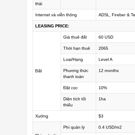
thải
Internet và viễn thông
ADSL, Fireber & Te
LEASING PRICE:
Giá thuê đất
60 USD
Thời hạn thuê
2065
Loại/Hạng
Level A
Phương thức
12 months
Đất
thanh toán
Đặt cọc
10%
Diện tích tối
1ha
thiểu
Xưởng
$3
Phí quản lý
0.4 USD/m2