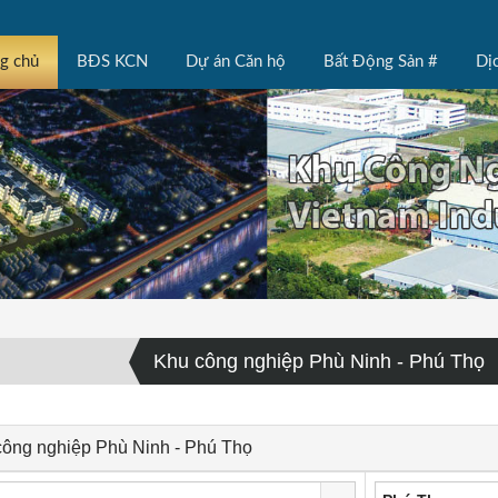
ng chủ
BĐS KCN
Dự án Căn hộ
Bất Động Sản #
Dị
Khu công nghiệp Phù Ninh - Phú Thọ
công nghiệp Phù Ninh - Phú Thọ