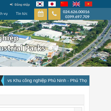
Đăng nhập
024.626.00016
ch vụ
Tin tức
0399.697.709
vs Khu công nghiệp Phù Ninh - Phú Thọ