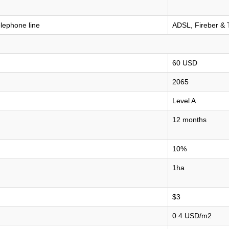
lephone line
ADSL, Fireber & 
60 USD
2065
Level A
12 months
10%
1ha
$3
0.4 USD/m2