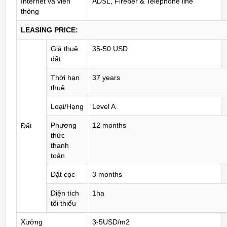
Internet và viễn
ADSL, Fireber & Telephone line
thông
LEASING PRICE:
Giá thuê
35-50 USD
đất
Thời hạn
37 years
thuê
Loại/Hạng
Level A
Phương
12 months
Đất
thức
thanh
toán
Đặt cọc
3 months
Diện tích
1ha
tối thiểu
Xưởng
3-5USD/m2