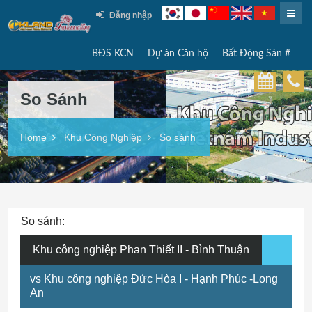
Đăng nhập
BĐS KCN
Dự án Căn hộ
Bất Động Sản #
So Sánh
Home
Khu Công Nghiệp
So sánh
So sánh:
Khu công nghiệp Phan Thiết II - Bình Thuận
vs Khu công nghiệp Đức Hòa I - Hạnh Phúc -Long
An