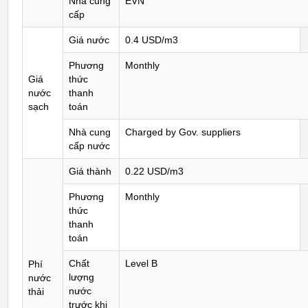
Nhà cung
EVN
cấp
Giá nước
0.4 USD/m3
Phương
Monthly
Giá
thức
nước
thanh
sạch
toán
Nhà cung
Charged by Gov. suppliers
cấp nước
Giá thành
0.22 USD/m3
Phương
Monthly
thức
thanh
toán
Chất
Level B
Phí
lượng
nước
nước
thải
trước khi