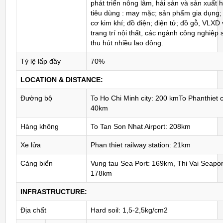
phát triển nông lâm, hải sản và sản xuất 
tiêu dùng : may mặc; sản phẩm gia dụng;
cơ kim khí; đồ điện; điện tử; đồ gỗ, VLXD
trang trí nội thất, các ngành công nghiệp 
thu hút nhiều lao động.
Tỷ lệ lấp đầy
70%
LOCATION & DISTANCE:
Đường bộ
To Ho Chi Minh city: 200 kmTo Phanthiet c
40km
Hàng không
To Tan Son Nhat Airport: 208km
Xe lửa
Phan thiet railway station: 21km
Cảng biển
Vung tau Sea Port: 169km, Thi Vai Seapor
178km
INFRASTRUCTURE:
Địa chất
Hard soil: 1,5-2,5kg/cm2