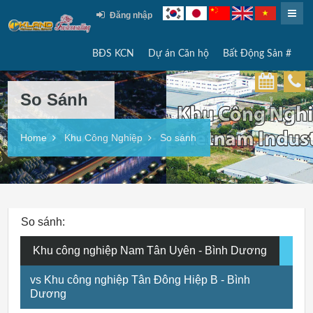
Đăng nhập
BĐS KCN
Dự án Căn hộ
Bất Động Sản #
So Sánh
Home
Khu Công Nghiệp
So sánh
So sánh:
Khu công nghiệp Nam Tân Uyên - Bình Dương
vs Khu công nghiệp Tân Đông Hiệp B - Bình
Dương