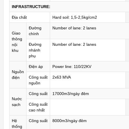
INFRASTRUCTURE:
Địa chất
Hard soil: 1,5-2,5kg/cm2
Đường
Number of lane: 2 lanes
Giao
chính
thông
Đường
Number of lane: 2 lanes
nội
nhánh
khu
phụ
Điện áp
Power line: 110/22KV
Nguồn
Công suất
2x63 MVA
điện
nguồn
Công suất
17000m3/ngày đêm
Nước
Công suất
sạch
cao nhất
Hệ
Công suất
8000m3/ngày đêm
thống