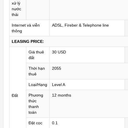
xử lý
nước
thải
Internet và viễn
ADSL, Fireber & Telephone line
thông
LEASING PRICE:
Giá thuê
30 USD
đất
Thời hạn
2055
thuê
Loại/Hạng
Level A
Phương
12 months
Đất
thức
thanh
toán
Đặt cọc
0.1