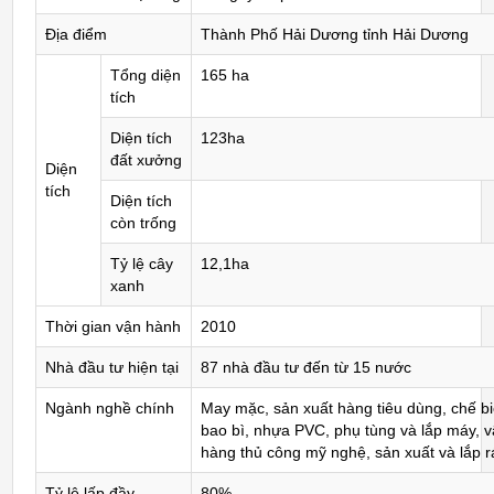
Địa điểm
Thành Phố Hải Dương tỉnh Hải Dương
Tổng diện
165 ha
tích
Diện tích
123ha
đất xưởng
Diện
tích
Diện tích
còn trống
Tỷ lệ cây
12,1ha
xanh
Thời gian vận hành
2010
Nhà đầu tư hiện tại
87 nhà đầu tư đến từ 15 nước
Ngành nghề chính
May mặc, sản xuất hàng tiêu dùng, chế b
bao bì, nhựa PVC, phụ tùng và lắp máy, vậ
hàng thủ công mỹ nghệ, sản xuất và lắp r
Tỷ lệ lấp đầy
80%