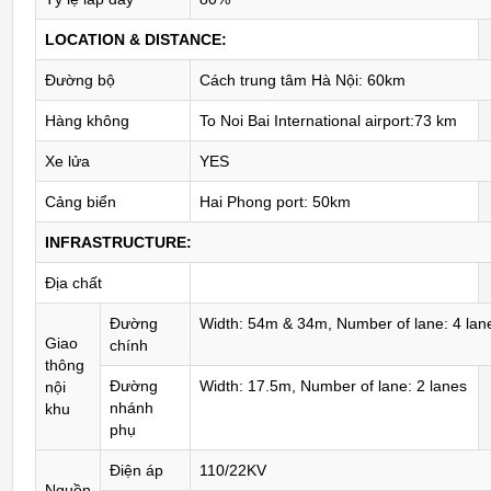
LOCATION & DISTANCE:
Đường bộ
Cách trung tâm Hà Nội: 60km
Hàng không
To Noi Bai International airport:73 km
Xe lửa
YES
Cảng biển
Hai Phong port: 50km
INFRASTRUCTURE:
Địa chất
Đường
Width: 54m & 34m, Number of lane: 4 lan
Giao
chính
thông
Đường
Width: 17.5m, Number of lane: 2 lanes
nội
nhánh
khu
phụ
Điện áp
110/22KV
Nguồn