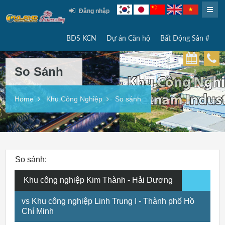
Đăng nhập
BĐS KCN
Dự án Căn hộ
Bất Động Sản #
So Sánh
Home
Khu Công Nghiệp
So sánh
So sánh:
Khu công nghiệp Kim Thành - Hải Dương
vs Khu công nghiệp Linh Trung I - Thành phố Hồ
Chí Minh