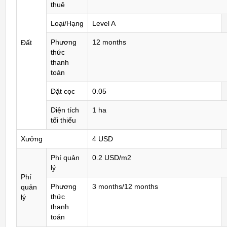
thuê
Loại/Hạng
Level A
Phương
12 months
Đất
thức
thanh
toán
Đặt cọc
0.05
Diện tích
1 ha
tối thiểu
Xưởng
4 USD
Phí quản
0.2 USD/m2
lý
Phí
Phương
3 months/12 months
quản
thức
lý
thanh
toán