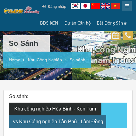
Đăng nhập
BĐS KCN
Dự án Căn hộ
Bất Động Sản #
So Sánh
Home
Khu Công Nghiệp
So sánh
So sánh:
Khu công nghiệp Hòa Bình - Kon Tum
vs Khu Công nghiệp Tân Phú - Lâm Đồng