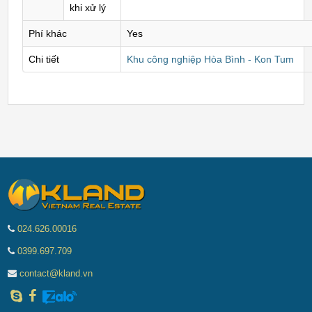
khi xử lý
Phí khác
Yes
Chi tiết
Khu công nghiệp Hòa Bình - Kon Tum
024.626.00016
0399.697.709
contact@kland.vn