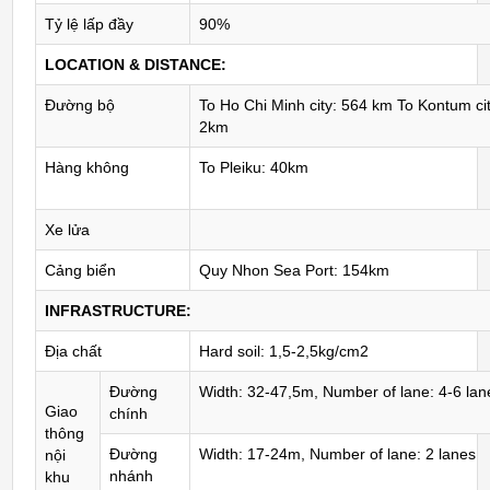
Tỷ lệ lấp đầy
90%
LOCATION & DISTANCE:
Đường bộ
To Ho Chi Minh city: 564 km To Kontum cit
2km
Hàng không
To Pleiku: 40km
Xe lửa
Cảng biển
Quy Nhon Sea Port: 154km
INFRASTRUCTURE:
Địa chất
Hard soil: 1,5-2,5kg/cm2
Đường
Width: 32-47,5m, Number of lane: 4-6 lan
Giao
chính
thông
Đường
Width: 17-24m, Number of lane: 2 lanes
nội
nhánh
khu