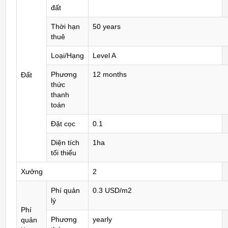
đất
Thời hạn
50 years
thuê
Loại/Hạng
Level A
Phương
12 months
Đất
thức
thanh
toán
Đặt cọc
0.1
Diện tích
1ha
tối thiểu
Xưởng
2
Phí quản
0.3 USD/m2
lý
Phí
Phương
yearly
quản