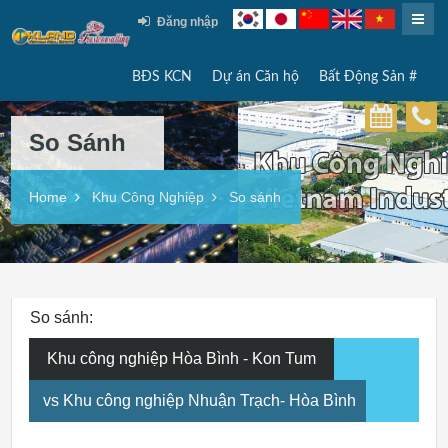
Đăng nhập
BĐS KCN
Dự án Căn hộ
Bất Động Sản #
So Sánh
Home
Khu Công Nghiệp
So sánh
So sánh:
Khu công nghiệp Hòa Bình - Kon Tum
vs Khu công nghiệp Nhuận Trạch- Hòa Bình