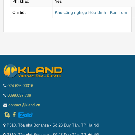
Phí khác
Yes
Chi tiết
Khu công nghiệp Hòa Bình - Kon Tum
024.626.00016
0399.697.709
contact@kland.vn
P310, Tòa nhà Bonanza - Số 23 Duy Tân, TP Hà Nội
P310, Tòa nhà Bonanza - Số 23 Duy Tân, TP Hà Nội