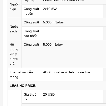
Điện áp
Power line: 380V and 22KV
Nguồn
Công suất
2x10MVA
điện
nguồn
Công suất
5.000 m3/day
Nước
Công suất
sạch
cao nhất
Hệ
Công suất
5.000m3/day
thống
xử lý
nước
thải
Internet và viễn
ADSL, Fireber & Telephone line
thông
LEASING PRICE:
Giá thuê
20 USD
đất