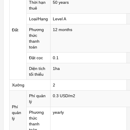
Thời hạn
50 years
thuê
Loại/Hạng
Level A
Phương
12 months
Đất
thức
thanh
toán
Đặt cọc
0.1
Diện tích
1ha
tối thiểu
Xưởng
2
Phí quản
0.3 USD/m2
lý
Phí
Phương
yearly
quản
thức
lý
thanh
toán