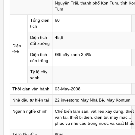
Nguyễn Trãi, thành phố Kon Tum, tỉnh Ko
Tum
Tổng diện
60
tích
Diện tích
45,8
đất xưởng
Diện
tích
Diện tích
Đất cây xanh 3,4%
còn trống
Tỷ lệ cây
xanh
Thời gian vận hành
03-May-2008
Nhà đầu tư hiện tại
22 investors: May Nhà Bè, May Kontum
Ngành nghề chính
Chế biến lâm sản, vật liệu xây dựng, thiết 
vận tải, thiết bị điện, điện tử, may mặc,..
phục vụ nhu cầu trong nước và xuất khẩu
Tỷ lệ lấp đầy
90%