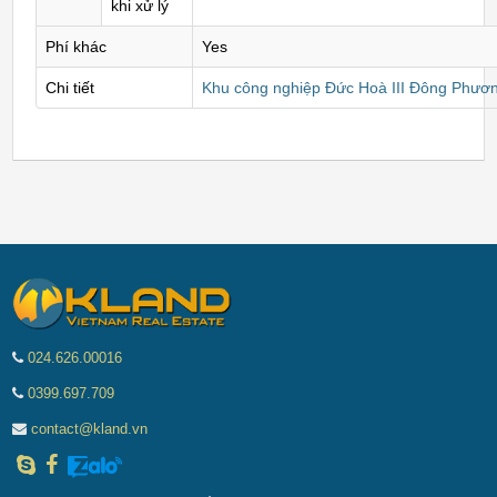
khi xử lý
Phí khác
Yes
Chi tiết
Khu công nghiệp Đức Hoà III Đông Phươn
024.626.00016
0399.697.709
contact@kland.vn