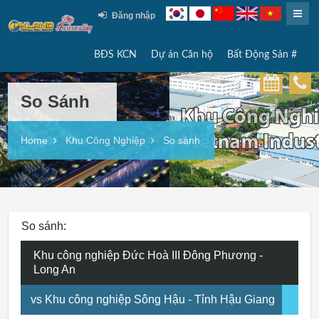
Đăng nhập
BĐS KCN
Dự án Căn hộ
Bất Động Sản #
So Sánh
Home
Khu Công Nghiệp
So sánh
So sánh:
Khu công nghiệp Đức Hoà III Đông Phương -
Long An
vs Khu công nghiệp Sông Hậu - Tỉnh Hậu Giang