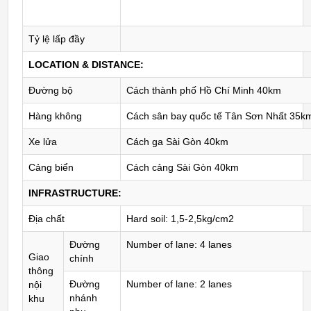
Tỷ lệ lấp đầy
LOCATION & DISTANCE:
Đường bộ
Cách thành phố Hồ Chí Minh 40km
Hàng không
Cách sân bay quốc tế Tân Sơn Nhất 35k
Xe lửa
Cách ga Sài Gòn 40km
Cảng biển
Cách cảng Sài Gòn 40km
INFRASTRUCTURE:
Địa chất
Hard soil: 1,5-2,5kg/cm2
Đường
Number of lane: 4 lanes
Giao
chính
thông
Đường
Number of lane: 2 lanes
nội
nhánh
khu