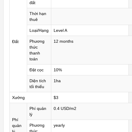
đất
Thời hạn
thuê
Loại/Hạng
Level A
Phương
12 months
Đất
thức
thanh
toán
Đặt cọc
10%
Diện tích
1ha
tối thiểu
Xưởng
$3
Phí quản
0.4 USD/m2
lý
Phí
Phương
yearly
quản
thức
lý