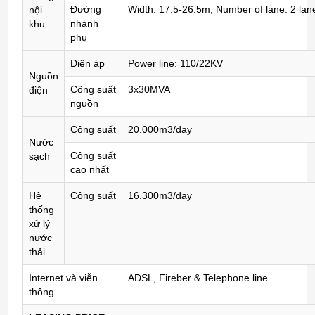
Đường
Width: 17.5-26.5m, Number of lane: 2 lan
nội
nhánh
khu
phụ
Điện áp
Power line: 110/22KV
Nguồn
Công suất
3x30MVA
điện
nguồn
Công suất
20.000m3/day
Nước
Công suất
sạch
cao nhất
Hệ
Công suất
16.300m3/day
thống
xử lý
nước
thải
Internet và viễn
ADSL, Fireber & Telephone line
thông