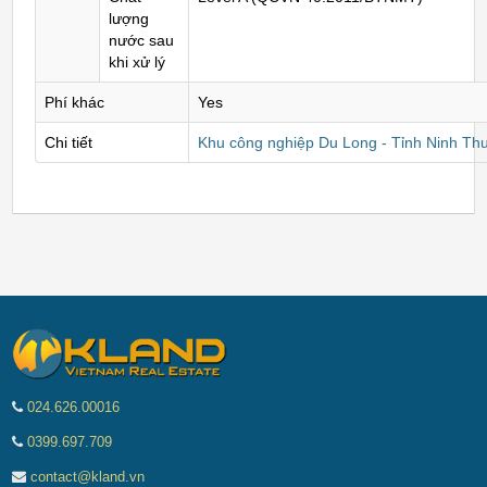
lượng
nước sau
khi xử lý
Phí khác
Yes
Chi tiết
Khu công nghiệp Du Long - Tỉnh Ninh Th
024.626.00016
0399.697.709
contact@kland.vn