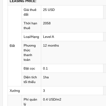
LEASING PRICE:
Giá thuê
25 USD
đất
Thời hạn
2058
thuê
Loại/Hạng
Level A
Phương
12 months
Đất
thức
thanh
toán
Đặt cọc
0.1
Diện tích
1ha
tối thiểu
Xưởng
3
Phí quản
0.4 USD/m2
lý