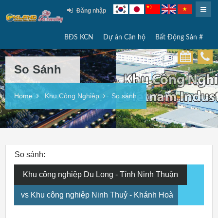
Đăng nhập
BĐS KCN
Dự án Căn hộ
Bất Động Sản #
So Sánh
Home
Khu Công Nghiệp
So sánh
So sánh:
Khu công nghiệp Du Long - Tỉnh Ninh Thuận
vs Khu công nghiệp Ninh Thuỷ - Khánh Hoà