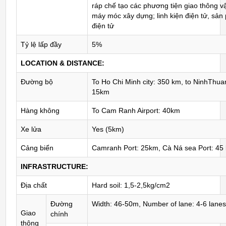
ráp chế tạo các phương tiện giao thông vậ
máy móc xây dựng; linh kiện điện tử, sả
điện tử
Tỷ lệ lấp đầy
5%
LOCATION & DISTANCE:
Đường bộ
To Ho Chi Minh city: 350 km, to NinhThuan
15km
Hàng không
To Cam Ranh Airport: 40km
Xe lửa
Yes (5km)
Cảng biển
Camranh Port: 25km, Cà Ná sea Port: 45
INFRASTRUCTURE:
Địa chất
Hard soil: 1,5-2,5kg/cm2
Đường
Width: 46-50m, Number of lane: 4-6 lane
Giao
chính
thông