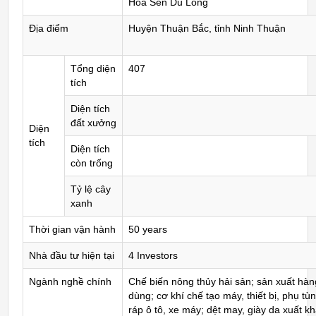
Hoa Sen Du Long
Địa điểm
Huyện Thuận Bắc, tỉnh Ninh Thuận
Tổng diện
407
tích
Diện tích
đất xưởng
Diện
tích
Diện tích
còn trống
Tỷ lệ cây
xanh
Thời gian vận hành
50 years
Nhà đầu tư hiện tại
4 Investors
Ngành nghề chính
Chế biến nông thủy hải sản; sản xuất hàn
dùng; cơ khí chế tạo máy, thiết bị, phụ tùn
ráp ô tô, xe máy; dệt may, giày da xuất kh