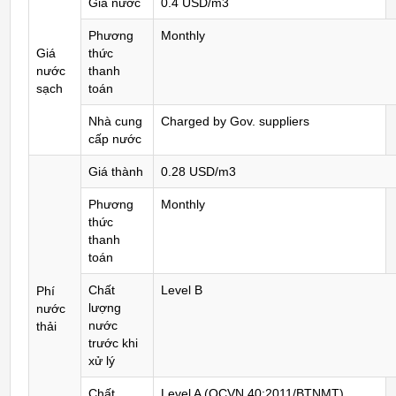
Giá nước
0.4 USD/m3
Phương
Monthly
Giá
thức
nước
thanh
sạch
toán
Nhà cung
Charged by Gov. suppliers
cấp nước
Giá thành
0.28 USD/m3
Phương
Monthly
thức
thanh
toán
Chất
Level B
Phí
lượng
nước
nước
thải
trước khi
xử lý
Chất
Level A (QCVN 40:2011/BTNMT)