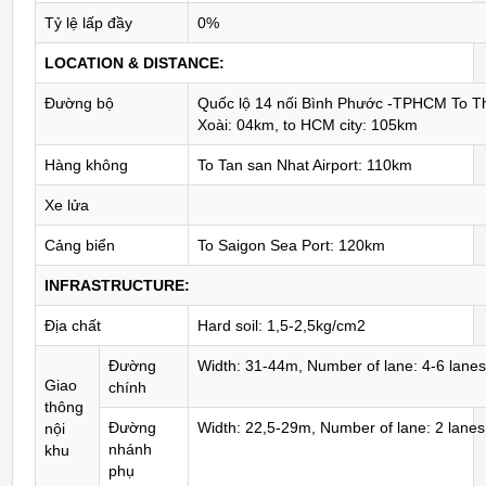
Tỷ lệ lấp đầy
0%
LOCATION & DISTANCE:
Đường bộ
Quốc lộ 14 nối Bình Phước -TPHCM To T
Xoài: 04km, to HCM city: 105km
Hàng không
To Tan san Nhat Airport: 110km
Xe lửa
Cảng biển
To Saigon Sea Port: 120km
INFRASTRUCTURE:
Địa chất
Hard soil: 1,5-2,5kg/cm2
Đường
Width: 31-44m, Number of lane: 4-6 lane
Giao
chính
thông
Đường
Width: 22,5-29m, Number of lane: 2 lanes
nội
nhánh
khu
phụ