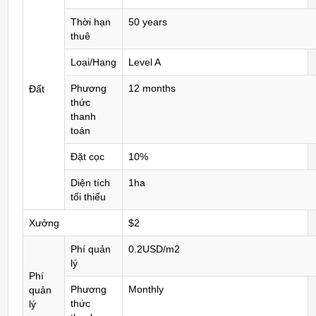
Thời hạn
50 years
thuê
Loại/Hạng
Level A
Phương
12 months
Đất
thức
thanh
toán
Đặt cọc
10%
Diện tích
1ha
tối thiểu
Xưởng
$2
Phí quản
0.2USD/m2
lý
Phí
Phương
Monthly
quản
thức
lý