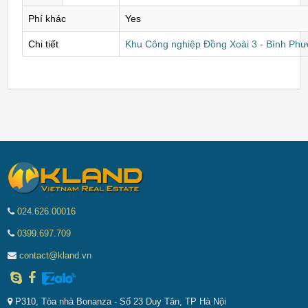
Phí khác
Yes
Chi tiết
Khu Công nghiệp Đồng Xoài 3 - Bình Ph
024.626.00016
0399.697.709
contact@kland.vn
P310, Tòa nhà Bonanza - Số 23 Duy Tân, TP Hà Nội