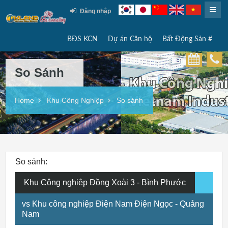
Đăng nhập
BĐS KCN
Dự án Căn hộ
Bất Động Sản #
So Sánh
Home
Khu Công Nghiệp
So sánh
So sánh:
Khu Công nghiệp Đồng Xoài 3 - Bình Phước
vs Khu công nghiệp Điện Nam Điện Ngọc - Quảng
Nam