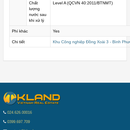
Chất
Level A (QCVN 40:2011/BTNMT)
lượng
nước sau
khi xử lý
Phí khác
Yes
Chi tiết
Khu Công nghiệp Đồng Xoài 3 - Bình Ph
024.626.00016
0399.697.709