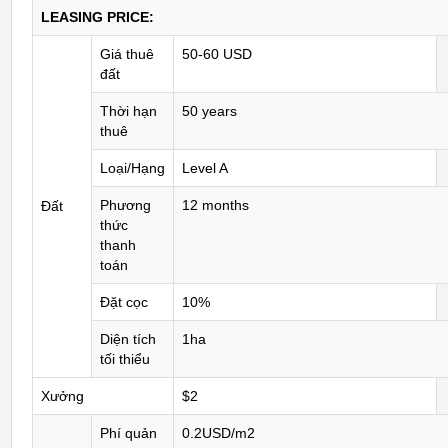
LEASING PRICE:
Giá thuê
50-60 USD
đất
Thời hạn
50 years
thuê
Loại/Hạng
Level A
Phương
12 months
Đất
thức
thanh
toán
Đặt cọc
10%
Diện tích
1ha
tối thiểu
Xưởng
$2
Phí quản
0.2USD/m2