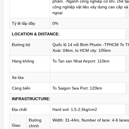
phẩm. -Ngành công nghiệp cơ khí, chế tạ
công nghiệp vật liệu xây dựng cao cấp và t
ngoại
Tỷ lệ lấp đầy
0%
LOCATION & DISTANCE:
Đường bộ
Quốc lộ 14 nối Bình Phước -TPHCM To T
Xoài: 04km, to HCM city: 105km
Hàng không
To Tan san Nhat Airport: 110km
Xe lửa
Cảng biển
To Saigon Sea Port: 120km
INFRASTRUCTURE:
Địa chất
Hard soil: 1,5-2,5kg/cm2
Đường
Width: 31-44m, Number of lane: 4-6 lane
Giao
chính