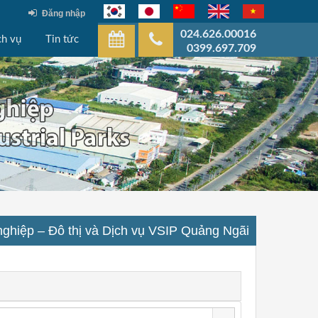
Đăng nhập
024.626.00016
ch vụ
Tin tức
0399.697.709
ghiệp – Đô thị và Dịch vụ VSIP Quảng Ngãi