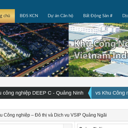
ng chủ
BĐS KCN
Dự án Căn hộ
Bất Động Sản #
Dị
u công nghiệp DEEP C - Quảng Ninh
vs Khu Công n
 Công nghiệp – Đô thị và Dịch vụ VSIP Quảng Ngãi