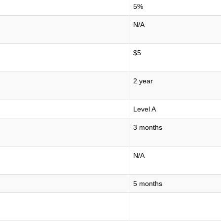
5%
N/A
$5
2 year
Level A
3 months
N/A
5 months