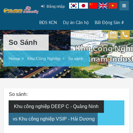
Đăng nhập
BĐS KCN
Dự án Căn hộ
Bất Động Sản #
So Sánh
Home
Khu Công Nghiệp
So sánh
So sánh:
Khu công nghiệp DEEP C - Quảng Ninh
vs Khu công nghiệp VSIP - Hải Dương