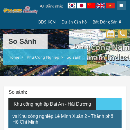
Đăng nhập
BĐS KCN
Dự án Căn hộ
Bất Động Sản #
So Sánh
Home
Khu Công Nghiệp
So sánh
So sánh:
Khu công nghiệp Đại An - Hải Dương
vs Khu công nghiệp Lê Minh Xuân 2 - Thành phố
Hồ Chí Minh