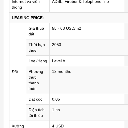
Internet và viễn
ADSL, Fireber & Telephone line
thông
LEASING PRICE:
Giá thuê
55 - 68 USD/m2
đất
Thời hạn
2053
thuê
Loại/Hạng
Level A
Phương
12 months
Đất
thức
thanh
toán
Đặt cọc
0.05
Diện tích
1 ha
tối thiểu
Xưởng
4 USD