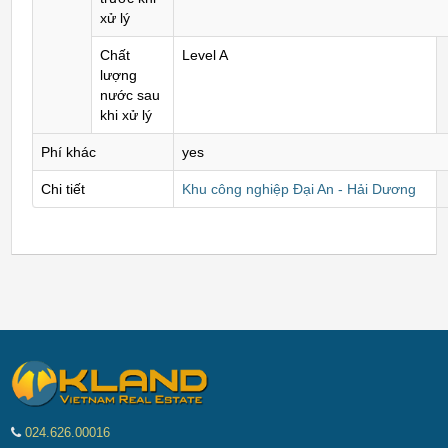
xử lý
Chất
Level A
lượng
nước sau
khi xử lý
Phí khác
yes
Chi tiết
Khu công nghiệp Đại An - Hải Dương
024.626.00016