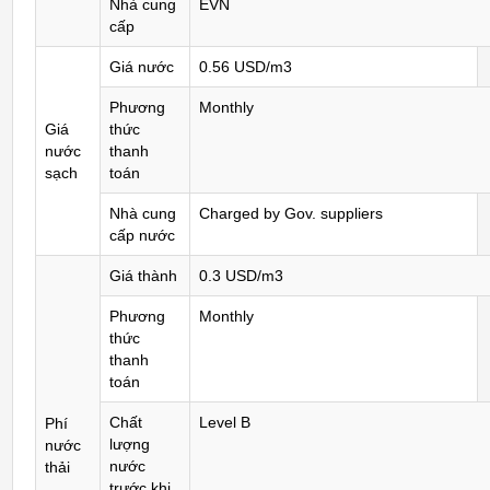
Nhà cung
EVN
cấp
Giá nước
0.56 USD/m3
Phương
Monthly
Giá
thức
nước
thanh
sạch
toán
Nhà cung
Charged by Gov. suppliers
cấp nước
Giá thành
0.3 USD/m3
Phương
Monthly
thức
thanh
toán
Chất
Level B
Phí
lượng
nước
nước
thải
trước khi