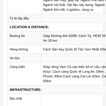
Ngành dệt may, giày da; Ngành chế biến 
Ngành nội thất, Vật liệu xây dựng; Ngành
Ngành kho bãi, Logistics, cảng vụ
Tỷ lệ lấp đầy
LOCATION & DISTANCE:
Đường bộ
Giáp Đường tỉnh 826B, Cách Tp. HCM 39
An 18 km
Hàng không
Cách Sân bay Quốc tế Tân Sơn Nhất 42
Xe lửa
Cảng biển
Giáp sông Vàm Cỏ (dự kiến bố trí cầu cả
thủy) ,Cách cảng Quốc tế Long An 19km 
Phước 30km,Cách cảng Cát Lái 42km ,C
69km
INFRASTRUCTURE:
Địa chất