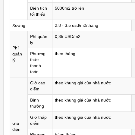
Diện tích
5000m2 trở lên
tối thiểu
Xưởng
2.8 - 3.5 usd/m2/tháng
Phí quản
0,35 USD/m2
lý
Phí
Phương
theo tháng
quản
thức
lý
thanh
toán
Giờ cao
theo khung giá của nhà nước
điểm
Bình
theo khung giá của nhà nước
thường
Giờ thấp
theo khung giá của nhà nước
Giá
điểm
điện
Phương
hàng tháng