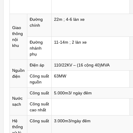
Đường
22m ; 4-6 làn xe
chính
Giao
thông
nội
Đường
11-14m ; 2 làn xe
khu
nhánh
phụ
Điện áp
110/22KV – (16 cộng 40)MVA
Nguồn
Công suất
63MW
điện
nguồn
Công suất
5.000m3/ ngày đêm
Nước
Công suất
sạch
cao nhất
Hệ
Công suất
3.000m3/ngày đêm
thống
xử lý