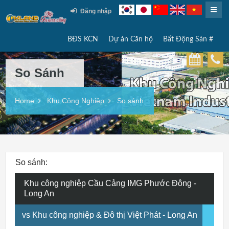
Đăng nhập
BĐS KCN
Dự án Căn hộ
Bất Động Sản #
So Sánh
Home
Khu Công Nghiệp
So sánh
So sánh:
Khu công nghiệp Cầu Cảng IMG Phước Đông -
Long An
vs Khu công nghiệp & Đô thị Việt Phát - Long An