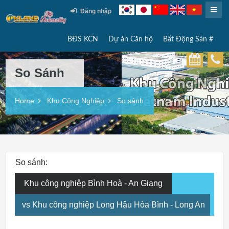
Đăng nhập
BĐS KCN
Dự án Căn hộ
Bất Động Sản #
So Sánh
Home
Khu Công Nghiệp
So sánh
So sánh:
Khu công nghiệp Bình Hoà - An Giang
vs Khu công nghiệp Long Hậu Hòa Bình - Long An