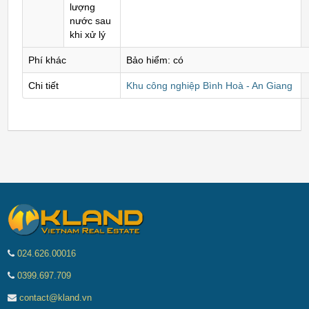
lượng
nước sau
khi xử lý
Phí khác
Bảo hiểm: có
Chi tiết
Khu công nghiệp Bình Hoà - An Giang
024.626.00016
0399.697.709
contact@kland.vn